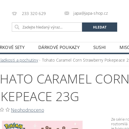
japa@japa-shop.cz
233 320 629
RKOVÉ SETY
DÁRKOVÉ POUKAZY
SUSHI
MIS
NUDLE A POLÉVKY
RÝŽE A OBILOVINY
ZELENINA
ladkosti a pochutiny
Tohato Caramel Corn Strawberry Pokepeace 
ALKOHOL
NÁPOJE
ČAJE
SUŠENÉ POTRAVINY
HATO CARAMEL CORN
STATNÍ
JAPONSKÉ FIGURKY
LEKCE VAŘENÍ
PR
OŽÍ
POTRAVINY S PROŠLÝM DATEM MINIMÁLNÍ TRVANLIV
KEPEACE 23G
A A PLATBY
Neohodnoceno
Ze série r
roztomilá 
je bonuso