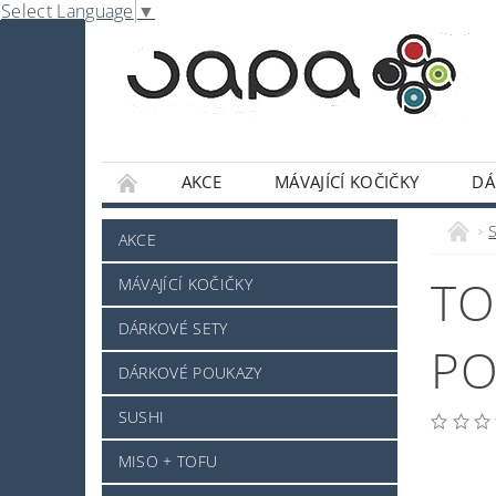
Select Language
▼
AKCE
MÁVAJÍCÍ KOČIČKY
DÁ
NABE
OMÁČKY A DOCHUCOVADLA
S
AKCE
SLADKOSTI A POCHUTINY
SAKE A JINÝ 
TO
MÁVAJÍCÍ KOČIČKY
JAPONSKÉ NÁDOBÍ
KOSMETIKA
O
DÁRKOVÉ SETY
PRO ZVÍŘÁTKA - NOVINKA
MRAŽENÉ ZB
PO
DÁRKOVÉ POUKAZY
NAPIŠTE NÁM
KONTAKTY
DOPRAV
SUSHI
MISO + TOFU