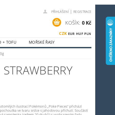
|
PŘIHLÁŠENÍ
REGISTRACE
KOŠÍK:
0 Kč
CZK
EUR
HUF
PLN
O + TOFU
MOŘSKÉ ŘASY
 + HOUBY
23g
ASIJSKÝ KOUTEK
 STRAWBERRY
O SPORTOVCE
OSTI
OBCHODNÍ PODMÍNKY
oztomilých ilustrací Pokémonů „Poke Pieces“ přichází
pochoutka ve tvaru srdce s jahodovou příchutí. Součástí
vá samolepka (celkem 20 druhů) s vyobrazením řady