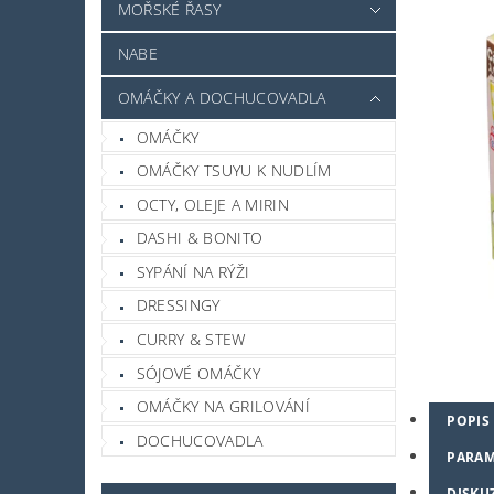
MOŘSKÉ ŘASY
NABE
OMÁČKY A DOCHUCOVADLA
OMÁČKY
OMÁČKY TSUYU K NUDLÍM
OCTY, OLEJE A MIRIN
DASHI & BONITO
SYPÁNÍ NA RÝŽI
DRESSINGY
CURRY & STEW
SÓJOVÉ OMÁČKY
OMÁČKY NA GRILOVÁNÍ
POPIS
DOCHUCOVADLA
PARAM
DISKU