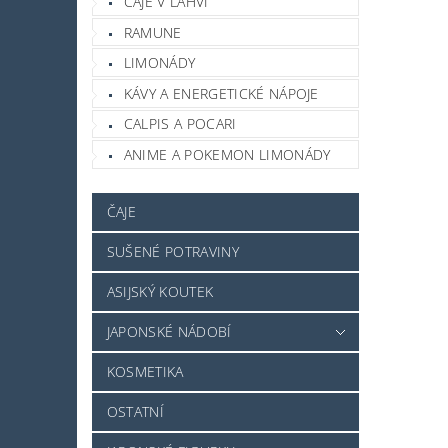
ČAJE V LAHVI
RAMUNE
LIMONÁDY
KÁVY A ENERGETICKÉ NÁPOJE
CALPIS A POCARI
ANIME A POKEMON LIMONÁDY
ČAJE
SUŠENÉ POTRAVINY
ASIJSKÝ KOUTEK
JAPONSKÉ NÁDOBÍ
KOSMETIKA
OSTATNÍ