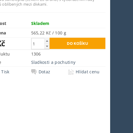
oblíbených mezi dívkami.
ost
Skladem
ena
565,22 Kč / 100 g
Kč
duktu
1306
e
Sladkosti a pochutiny
Tisk
Dotaz
Hlídat cenu