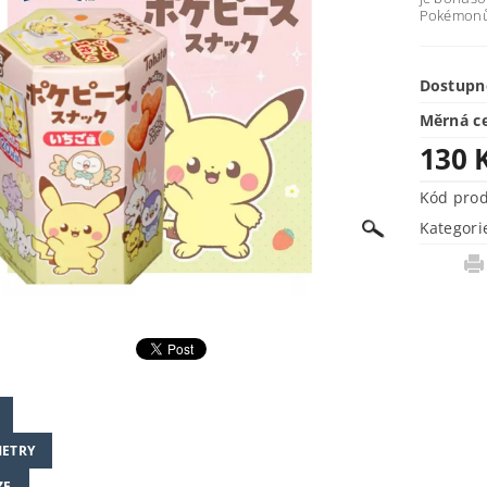
Pokémonů 
Dostupn
Měrná c
130 
Kód pro
Kategori
ETRY
ZE