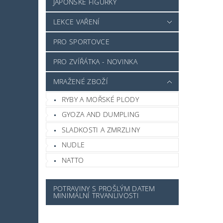
JAPONSKÉ FIGURKY
LEKCE VAŘENÍ
PRO SPORTOVCE
PRO ZVÍŘÁTKA - NOVINKA
MRAŽENÉ ZBOŽÍ
RYBY A MOŘSKÉ PLODY
GYOZA AND DUMPLING
SLADKOSTI A ZMRZLINY
NUDLE
NATTO
POTRAVINY S PROŠLÝM DATEM
MINIMÁLNÍ TRVANLIVOSTI