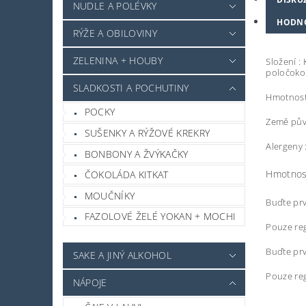
NUDLE A POLÉVKY
HODN
RÝŽE A OBILOVINY
ZELENINA + HOUBY
Složení :
poločokol
SLADKOSTI A POCHUTINY
Hmotnost
POCKY
Země pův
SUŠENKY A RÝŽOVÉ KREKRY
Alergeny :
BONBONY A ŽVÝKAČKY
Hmotnos
ČOKOLÁDA KITKAT
MOUČNÍKY
Buďte prv
FAZOLOVÉ ŽELÉ YOKAN + MOCHI
Pouze reg
Buďte prv
SAKE A JINÝ ALKOHOL
Pouze reg
NÁPOJE