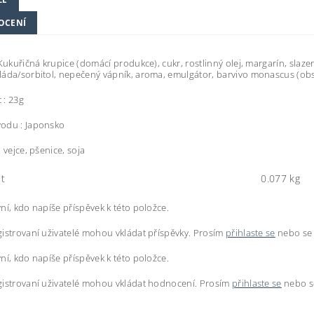
OCENÍ
Kukuřičná krupice (domácí produkce), cukr, rostlinný olej, margarín, sla
áda/sorbitol, nepečený vápník, aroma, emulgátor, barvivo monascus (obs
 : 23g
odu : Japonsko
 vejce, pšenice, soja
t
0.077 kg
ní, kdo napíše příspěvek k této položce.
istrovaní uživatelé mohou vkládat příspěvky. Prosím
přihlaste se
nebo s
ní, kdo napíše příspěvek k této položce.
istrovaní uživatelé mohou vkládat hodnocení. Prosím
přihlaste se
nebo 