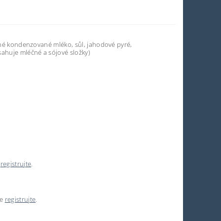
zené kondenzované mléko, sůl, jahodové pyré,
ahuje mléčné a sójové složky)
e
registrujte
.
se
registrujte
.