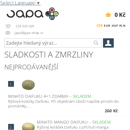
Select Language
▼
0 Kč
CZK
EUR
HUF
PLN
233 320 629
japa@japa-shop.cz
SLADKOSTI A ZMRZLINY
NEJPRODÁVANĚJŠÍ
1.
MINATO DAIFUKU 4+1 ZDARMA
–
SKLADEM
Rýžové koláčky Daifuku. Při objednání zboží napište prosím do
poznámky,...
260 Kč
MINATO MANGO DAIFUKU
–
SKLADEM
Rýžový koláček Daifuku s příchutí manga.
2.