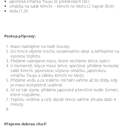
japonská omáčka Tsuyu (6 polévkových lžic)
omáčka na salát Kimchi – Kimchi no Moto (2 čajové lžíce)
voda (1,2l)
Postup přípravy:
Maso nakrájíme na malé kousky.
Do hrnce vlijeme trochu sezamového oleje a zahřejeme na
vysokou teplotu.
Přidáme nakrájené maso, které necháme lehce opéct.
V momentě, kdy je maso lehce opečené, přidáme korejský
salát Kimchi, japonskou sójovou omáčku, japonskou
omáčku Tsuyu a zálivku Kimchi no Moto.
Přidáme vodu a za stálého míchání vaříme až do doby, kdy
je maso kompletně uvařené.
Až se tak stane, přidáme japonské pšeničné nudle Somen,
které rozpůlíme.
Teplotu snížíme a celý obsah hrnce vaříme zhruba další 4
minuty.
Přejeme dobrou chuť!