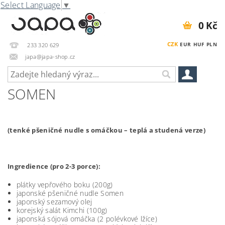
Select Language
▼
0 Kč
CZK
EUR
HUF
PLN
233 320 629
japa@japa-shop.cz
SOMEN
(tenké pšeničné nudle s omáčkou – teplá a studená verze)
Ingredience (pro 2-3 porce):
plátky vepřového boku (200g)
japonské pšeničné nudle Somen
japonský sezamový olej
korejský salát Kimchi (100g)
japonská sójová omáčka (2 polévkové lžíce)