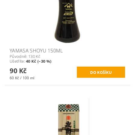
YAMASA SHOYU 150ML
Původně:
130 Kč
Ušetříte
:
40 Kč (–30 %)
90 Kč
60 Kč / 100 ml