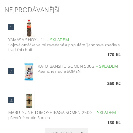
NEJPRODÁVANĚJŠÍ
1.
YAMASA SHOYU 1L
–
SKLADEM
Sojová omáčka velmi zavedené a populární japonské značky s
tradiční chutí.
170 Kč
KATO BANSHU SOMEN 500G
–
SKLADEM
Pšeničné nudle SOMEN
2.
260 Kč
3.
MARUTSUNE TOMOSHIRAGA SOMEN 250G
–
SKLADEM
pšeničné nudle Somen
130 Kč
ZOBRAZIT VÍCE