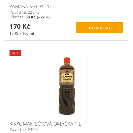
YAMASA SHOYU 1L
Původně:
220 Kč
Ušetříte
:
50 Kč (–22 %)
170 Kč
17 Kč / 100 ml
Akce
KIKKOMAN SÓJOVÁ OMÁČKA 1 L
Původně:
240 Kč