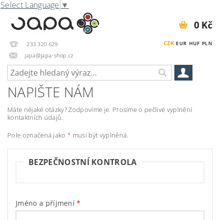
Select Language
▼
0 Kč
CZK
EUR
HUF
PLN
233 320 629
japa@japa-shop.cz
NAPIŠTE NÁM
Máte nějaké otázky? Zodpovíme je. Prosíme o pečlivé vyplnění
kontaktních údajů.
Pole označená jako
*
musí být vyplněná.
BEZPEČNOSTNÍ KONTROLA
Jméno a příjmení