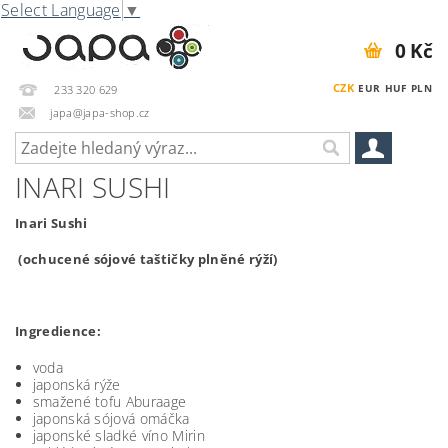
Select Language
▼
0 Kč
CZK
EUR
HUF
PLN
233 320 629
japa@japa-shop.cz
INARI SUSHI
Inari Sushi
(ochucené sójové taštičky plněné rýží)
Ingredience:
voda
japonská rýže
smažené tofu Aburaage
japonská sójová omáčka
japonské sladké víno Mirin