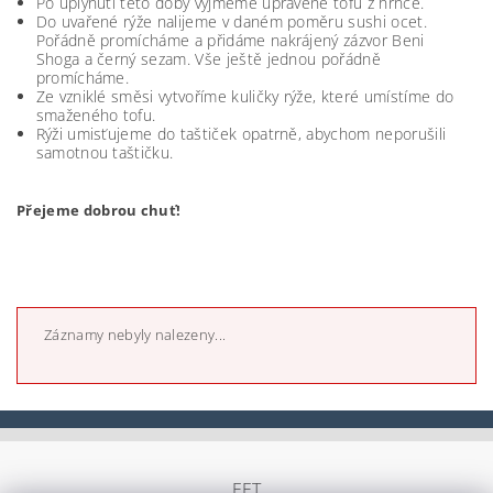
Po uplynutí této doby vyjmeme upravené tofu z hrnce.
Do uvařené rýže nalijeme v daném poměru sushi ocet.
Pořádně promícháme a přidáme nakrájený zázvor Beni
Shoga a černý sezam. Vše ještě jednou pořádně
promícháme.
Ze vzniklé směsi vytvoříme kuličky rýže, které umístíme do
smaženého tofu.
Rýži umisťujeme do taštiček opatrně, abychom neporušili
samotnou taštičku.
Přejeme dobrou chuť!
Záznamy nebyly nalezeny...
EET