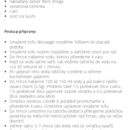
nakládaný zázvor Beni Shoga
sezamová semínka
cukr
ocet na Sushi
Postup přípravy:
Smažené tofu Aburaage rozválíme hůlkami do placaté
podoby.
Smažené tofu nožem rozpůlíme a zvětšíme otvor pro rýži.
Do hrnce nalijeme vodu, kterou přivedeme k varu.
Když se voda začne vařit, tak vložíme taštičky do vody na
cca 30 sekund až 1 minutu.
Po uplynutí této doby taštičky scedíme a otřeme
kuchyňským papírem.
Do hrnce nalijeme 100 až 150 ml vody a půl balení rybího
vývaru Dashi (2,5g). Přidáme také 1,5 polévkové lžíce cukru,
1,5 polévkové lžíce japonské sójové omáčky a 0,5 polévkové
lžíce sladkého vína Mirin.
Omáčku vzniklou v bodě 6 pořádně promícháme a
přivedeme k varu. Umístíme upravené smažené tofu.
Do hrnce umístíme na taštičky alobal a přikryjeme pokličkou
(poklička by měla mít menší průměr než hrnec, aby se vešla
dovnitř)
Vaříme takto 5-7 minut (do doby než se omáčka vyvaří).