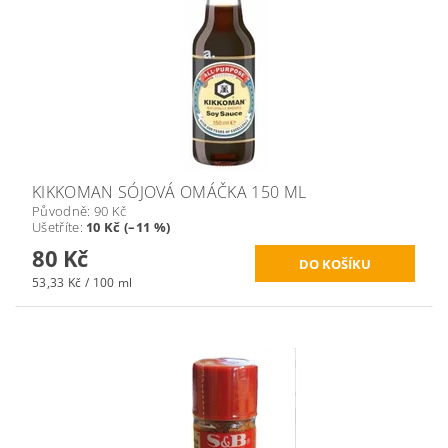
KIKKOMAN SÓJOVÁ OMÁČKA 150 ML
Původně:
90 Kč
Ušetříte
:
10 Kč (–11 %)
80 Kč
53,33 Kč / 100 ml