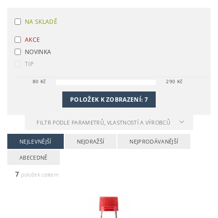
NA SKLADĚ
AKCE
NOVINKA
TIP
80
Kč
290
Kč
POLOŽEK K ZOBRAZENÍ:
7
FILTR PODLE PARAMETRŮ, VLASTNOSTÍ A VÝROBCŮ
NEJLEVNĚJŠÍ
NEJDRAŽŠÍ
NEJPRODÁVANĚJŠÍ
ABECEDNĚ
7
položek celkem