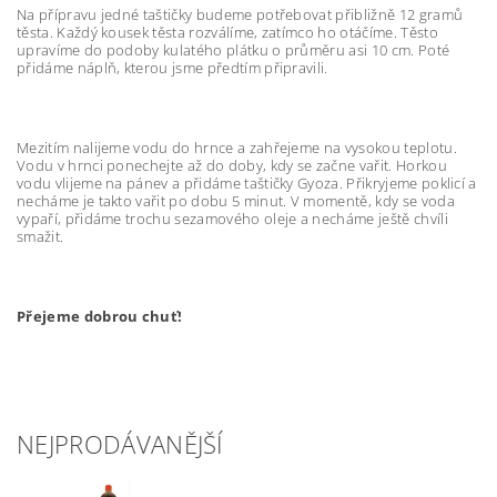
Na přípravu jedné taštičky budeme potřebovat přibližně 12 gramů
těsta. Každý kousek těsta rozválíme, zatímco ho otáčíme. Těsto
upravíme do podoby kulatého plátku o průměru asi 10 cm. Poté
přidáme náplň, kterou jsme předtím připravili.
Mezitím nalijeme vodu do hrnce a zahřejeme na vysokou teplotu.
Vodu v hrnci ponechejte až do doby, kdy se začne vařit. Horkou
vodu vlijeme na pánev a přidáme taštičky Gyoza. Přikryjeme poklicí a
necháme je takto vařit po dobu 5 minut. V momentě, kdy se voda
vypaří, přidáme trochu sezamového oleje a necháme ještě chvíli
smažit.
Přejeme dobrou chuť!
NEJPRODÁVANĚJŠÍ