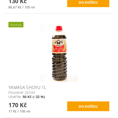
130 Kč
86,67 Kč / 100 ml
Novinka
YAMASA SHOYU 1L
Původně:
220 Kč
Ušetříte
:
50 Kč (–22 %)
170 Kč
17 Kč / 100 ml