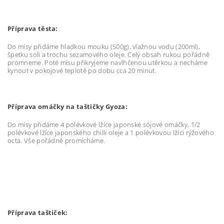
Příprava těsta:
Do mísy přidáme hladkou mouku (500g), vlažnou vodu (200ml),
špetku soli a trochu sezamového oleje. Celý obsah rukou pořádně
promneme. Poté mísu přikryjeme navlhčenou utěrkou a necháme
kynout v pokojové teplotě po dobu cca 20 minut.
Příprava omáčky na taštičky Gyoza:
Do mísy přidáme 4 polévkové lžíce japonské sójové omáčky, 1/2
polévkové lžíce japonského chilli oleje a 1 polévkovou lžíci rýžového
octa. Vše pořádně promícháme.
Příprava taštiček: