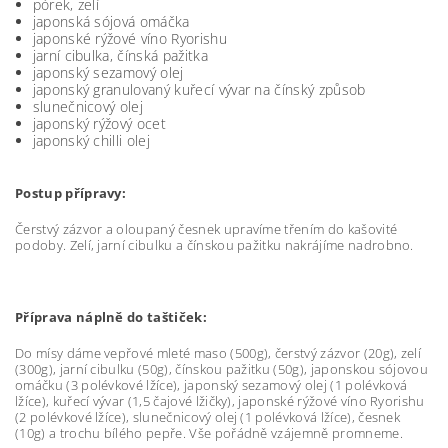
pórek, zelí
japonská sójová omáčka
japonské rýžové víno Ryorishu
jarní cibulka, čínská pažitka
japonský sezamový olej
japonský granulovaný kuřecí vývar na čínský způsob
slunečnicový olej
japonský rýžový ocet
japonský chilli olej
Postup přípravy:
Čerstvý zázvor a oloupaný česnek upravíme třením do kašovité
podoby. Zelí, jarní cibulku a čínskou pažitku nakrájíme nadrobno.
Příprava náplně do taštiček:
Do mísy dáme vepřové mleté maso (500g), čerstvý zázvor (20g), zelí
(300g), jarní cibulku (50g), čínskou pažitku (50g), japonskou sójovou
omáčku (3 polévkové lžíce), japonský sezamový olej (1 polévková
lžíce), kuřecí vývar (1,5 čajové lžičky), japonské rýžové víno Ryorishu
(2 polévkové lžíce), slunečnicový olej (1 polévková lžíce), česnek
(10g) a trochu bílého pepře. Vše pořádně vzájemně promneme.