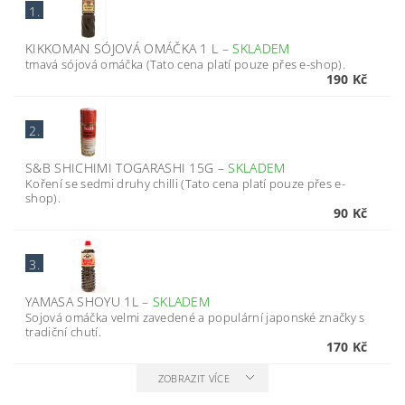
1.
KIKKOMAN SÓJOVÁ OMÁČKA 1 L
–
SKLADEM
tmavá sójová omáčka (Tato cena platí pouze přes e-shop).
190 Kč
2.
S&B SHICHIMI TOGARASHI 15G
–
SKLADEM
Koření se sedmi druhy chilli (Tato cena platí pouze přes e-
shop).
90 Kč
3.
YAMASA SHOYU 1L
–
SKLADEM
Sojová omáčka velmi zavedené a populární japonské značky s
tradiční chutí.
170 Kč
ZOBRAZIT VÍCE