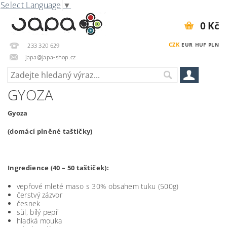
Select Language
▼
0 Kč
CZK
EUR
HUF
PLN
233 320 629
japa@japa-shop.cz
GYOZA
Gyoza
(domácí plněné taštičky)
Ingredience (40 – 50 taštiček):
vepřové mleté maso s 30% obsahem tuku (500g)
čerstvý zázvor
česnek
sůl, bílý pepř
hladká mouka