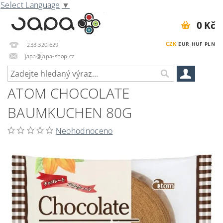
Select Language
▼
0 Kč
CZK
EUR
HUF
PLN
233 320 629
japa@japa-shop.cz
ATOM CHOCOLATE
BAUMKUCHEN 80G
Neohodnoceno