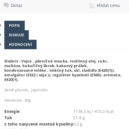
Dotaz
Hlídat cenu
POPIS
DISKUZE
HODNOCENÍ
Složení :
Vejce
,
pšeničná
mouka, rostlinný olej, cukr,
maltóza, kukuřičný škrob, kakaový prášek,
kondenzované
mléko
,
mléčný
tuk, sůl, sladidlo (E420[1]),
emulgátor (E322 (
sója
)), regulátor kyselosti (E500), aromata,
E420[1].
Země původu : Japonsko
Hmotnost : 80g
Energie
1736,0 kJ / 415,0 kcal
Tuk
21,4 g
z toho nasycené mastné kyseliny
0,0 g