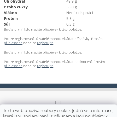
Uhlohydrát
49,9 g
z toho cukry
38,0 g
Vlákno
Není k dispozici
Protein
5,8 g
Sůl
0,3 g
Buďte první, kdo napíše příspěvek k této položce.
Pouze registrovaní uživatelé mohou vkládat příspěvky. Prosím
přihlaste se
nebo se
registrujte
.
Buďte první, kdo napíše příspěvek k této položce.
Pouze registrovaní uživatelé mohou vkládat hodnocení. Prosím
přihlaste se
nebo se
registrujte
.
EET
Tento web používá soubory cookie. Jedná se o informace,
které jsou spojeny např. s nákupem a jsou používány k