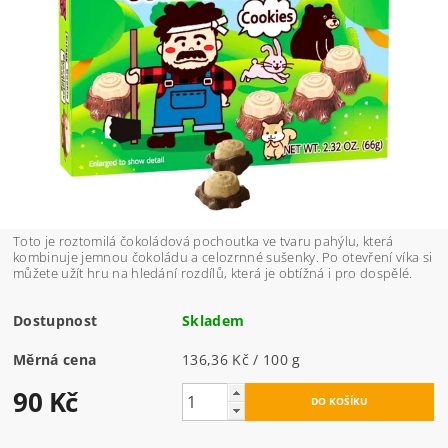
Toto je roztomilá čokoládová pochoutka ve tvaru pahýlu, která
kombinuje jemnou čokoládu a celozrnné sušenky. Po otevření víka si
můžete užít hru na hledání rozdílů, která je obtížná i pro dospělé.
Dostupnost
Skladem
Měrná cena
136,36 Kč / 100 g
90 Kč