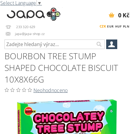
Select Language
▼
0 Kč
CZK
EUR
HUF
PLN
233 320 629
japa@japa-shop.cz
BOURBON TREE STUMP
SHAPED CHOCOLATE BISCUIT
10X8X66G
Neohodnoceno