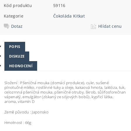
Kód produktu
59116
Kategorie
Čokoláda Kitkat
Dotaz
Hlídat cenu
POPIS
DISKUZE
HODNOCENÍ
Složení :
Pšeničná mouka (domácí produkce), cukr, sušené
plnotučné mléko, rostlinné tuky a oleje, kakaová hmota, laktóza, tuk,
celozrnná pšeničná mouka, pšeničné otruby, škrob, sůl/fosforečnan
vápenatý, emulgátor (získaný ze sójových bobů), kypřicí látka,
aroma, vitamín D
Země původu : Japonsko
Hmotnost : 66g