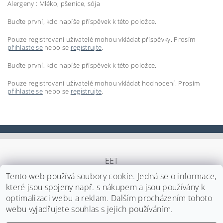
Alergeny :
Mléko,
pšenice,
sója
Buďte první, kdo napíše příspěvek k této položce.
Pouze registrovaní uživatelé mohou vkládat příspěvky. Prosím
přihlaste se
nebo se
registrujte
.
Buďte první, kdo napíše příspěvek k této položce.
Pouze registrovaní uživatelé mohou vkládat hodnocení. Prosím
přihlaste se
nebo se
registrujte
.
EET
Tento web používá soubory cookie. Jedná se o informace,
které jsou spojeny např. s nákupem a jsou používány k
optimalizaci webu a reklam. Dalším procházením tohoto
Upravit nastavení cookies
2026 ©
Japa Foods s.r.o.
, všechna práva vyhrazena
webu vyjadřujete souhlas s jejich používáním.
Vytvořil Shoptet