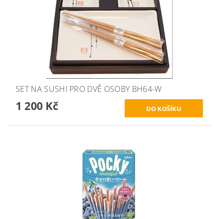
SET NA SUSHI PRO DVĚ OSOBY BH64-W
1 200 Kč