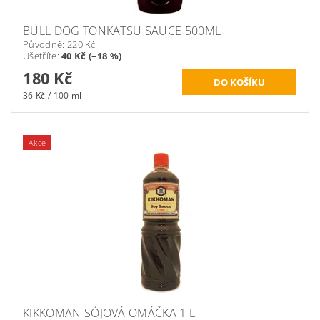
BULL DOG TONKATSU SAUCE 500ML
Původně:
220 Kč
Ušetříte
:
40 Kč (–18 %)
180 Kč
36 Kč / 100 ml
Akce
KIKKOMAN SÓJOVÁ OMÁČKA 1 L