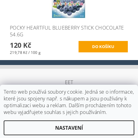
POCKY HEARTFUL BLUEBERRY STICK CHOCOLATE
54.6G
120 Kč
219,78 Kč / 100 g
EET
Tento web používá soubory cookie. Jedná se o informace,
které jsou spojeny např. s nákupem a jsou používány k
optimalizaci webu a reklam. Dalším procházením tohoto
Upravit nastavení cookies
2026 ©
Japa Foods s.r.o.
, všechna práva vyhrazena
webu vyjadřujete souhlas s jejich používáním.
Vytvořil Shoptet
NASTAVENÍ