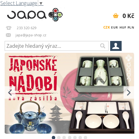
Select Language
▼
0 Kč
CZK
EUR
HUF
PLN
233 320 629
japa@japa-shop.cz