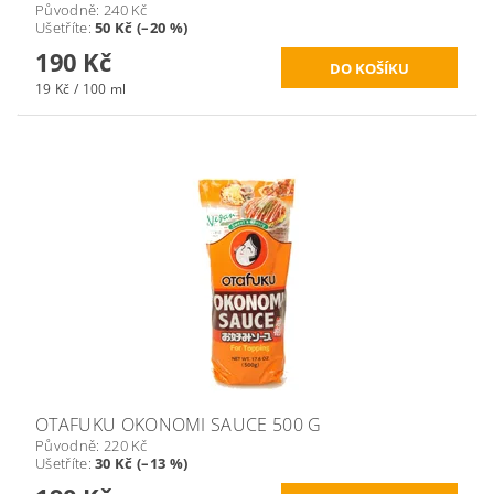
Původně:
240 Kč
Ušetříte
:
50 Kč (–20 %)
190 Kč
19 Kč / 100 ml
OTAFUKU OKONOMI SAUCE 500 G
Původně:
220 Kč
Ušetříte
:
30 Kč (–13 %)