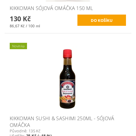
KIKKOMAN SÓJOVÁ OMÁČKA 150 ML
130 Kč
86,67 Kč / 100 ml
Novinka
KIKKOMAN SUSHI & SASHIMI 250ML - SÓJOVÁ
OMÁČKA
Původně:
135 Kč
Ušetříte
:
25 Kč (–18 %)