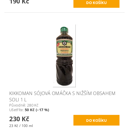
190 Kč
KIKKOMAN SÓJOVÁ OMÁČKA S NIŽŠÍM OBSAHEM
SOLI 1 L
Původně:
280 Kč
Ušetříte
:
50 Kč (–17 %)
230 Kč
23 Kč / 100 ml