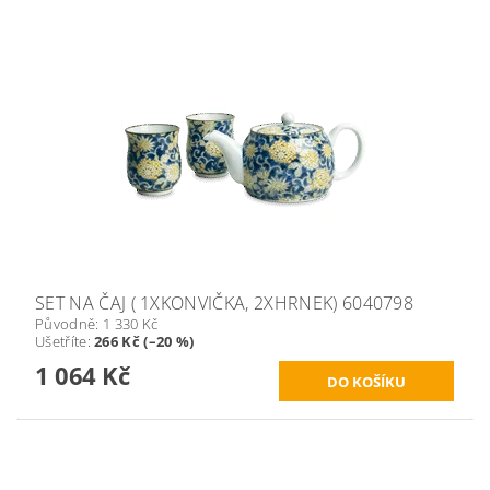
SET NA ČAJ ( 1XKONVIČKA, 2XHRNEK) 6040798
Původně:
1 330 Kč
Ušetříte
:
266 Kč (–20 %)
1 064 Kč