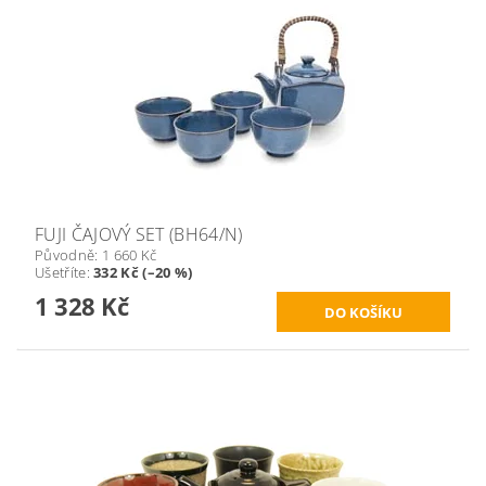
FUJI ČAJOVÝ SET (BH64/N)
Původně:
1 660 Kč
Ušetříte
:
332 Kč (–20 %)
1 328 Kč