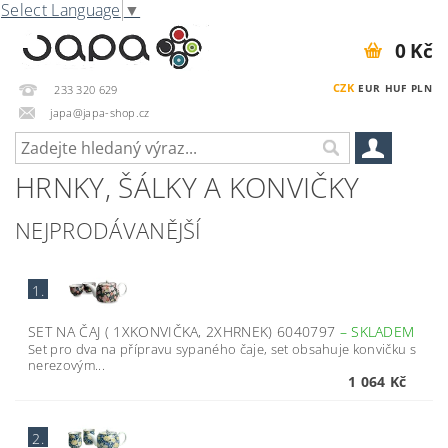
Select Language
▼
0 Kč
CZK
EUR
HUF
PLN
233 320 629
japa@japa-shop.cz
HRNKY, ŠÁLKY A KONVIČKY
NEJPRODÁVANĚJŠÍ
1.
SET NA ČAJ ( 1XKONVIČKA, 2XHRNEK) 6040797
–
SKLADEM
Set pro dva na přípravu sypaného čaje, set obsahuje konvičku s
nerezovým...
1 064 Kč
2.