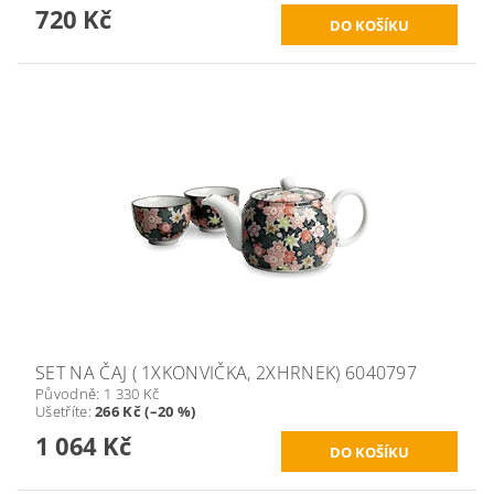
720 Kč
SET NA ČAJ ( 1XKONVIČKA, 2XHRNEK) 6040797
Původně:
1 330 Kč
Ušetříte
:
266 Kč (–20 %)
1 064 Kč