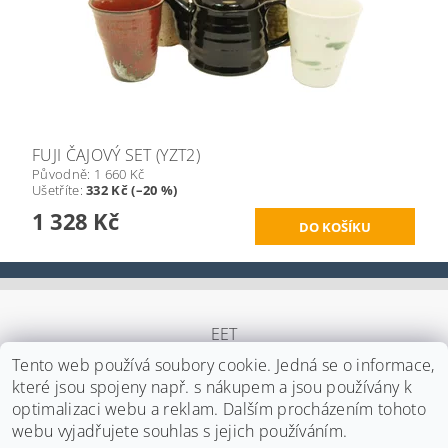
FUJI ČAJOVÝ SET (YZT2)
Původně:
1 660 Kč
Ušetříte
:
332 Kč (–20 %)
1 328 Kč
EET
Tento web používá soubory cookie. Jedná se o informace,
které jsou spojeny např. s nákupem a jsou používány k
optimalizaci webu a reklam. Dalším procházením tohoto
Upravit nastavení cookies
2026 ©
Japa Foods s.r.o.
, všechna práva vyhrazena
webu vyjadřujete souhlas s jejich používáním.
Vytvořil Shoptet