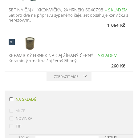
SET NA ČAJ ( 1XKONVIČKA, 2XHRNEK) 6040798
–
SKLADEM
Set pro dva na přípravu sypaného čaje, set obsahuje konvičku s
nerezovým...
1 064 Kč
3.
KERAMICKÝ HRNEK NA ČAJ ŽÍHANÝ ČERNÝ
–
SKLADEM
Keramický hrnek na čaj černý žíhaný
260 Kč
ZOBRAZIT VÍCE
NA SKLADĚ
AKCE
NOVINKA
TIP
260
Kč
1328
Kč