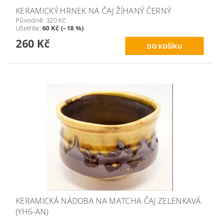
KERAMICKÝ HRNEK NA ČAJ ŽÍHANÝ ČERNÝ
Původně:
320 Kč
Ušetříte
:
60 Kč (–18 %)
260 Kč
KERAMICKÁ NÁDOBA NA MATCHA ČAJ ZELENKAVÁ
(YH6-AN)