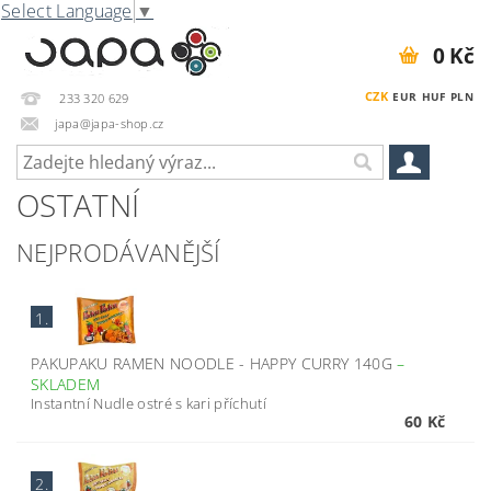
Select Language
▼
0 Kč
CZK
EUR
HUF
PLN
233 320 629
japa@japa-shop.cz
OSTATNÍ
NEJPRODÁVANĚJŠÍ
1.
PAKUPAKU RAMEN NOODLE - HAPPY CURRY 140G
–
SKLADEM
Instantní Nudle ostré s kari příchutí
60 Kč
2.