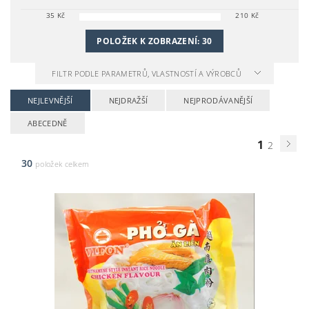
35
Kč
210
Kč
POLOŽEK K ZOBRAZENÍ:
30
FILTR PODLE PARAMETRŮ, VLASTNOSTÍ A VÝROBCŮ
NEJLEVNĚJŠÍ
NEJDRAŽŠÍ
NEJPRODÁVANĚJŠÍ
ABECEDNĚ
1
2
30
položek celkem