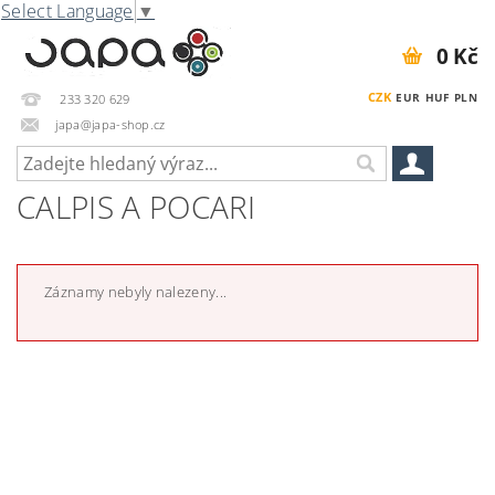
Select Language
▼
0 Kč
CZK
EUR
HUF
PLN
233 320 629
japa@japa-shop.cz
CALPIS A POCARI
Záznamy nebyly nalezeny...