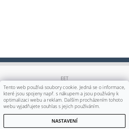
EET
Tento web používá soubory cookie. Jedná se o informace,
které jsou spojeny např. s nákupem a jsou používány k
optimalizaci webu a reklam. Dalším procházením tohoto
Upravit nastavení cookies
2026 ©
Japa Foods s.r.o.
, všechna práva vyhrazena
webu vyjadřujete souhlas s jejich používáním.
Vytvořil Shoptet
NASTAVENÍ