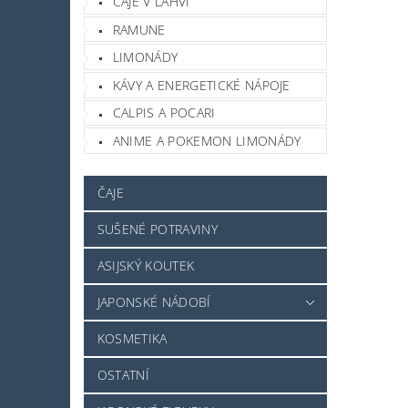
ČAJE V LAHVI
RAMUNE
LIMONÁDY
KÁVY A ENERGETICKÉ NÁPOJE
CALPIS A POCARI
ANIME A POKEMON LIMONÁDY
ČAJE
SUŠENÉ POTRAVINY
ASIJSKÝ KOUTEK
JAPONSKÉ NÁDOBÍ
KOSMETIKA
OSTATNÍ