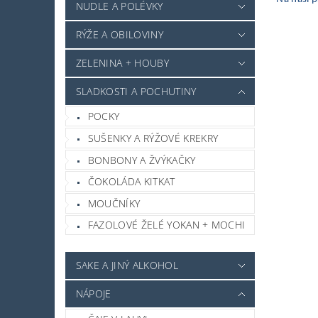
NUDLE A POLÉVKY
RÝŽE A OBILOVINY
ZELENINA + HOUBY
SLADKOSTI A POCHUTINY
POCKY
SUŠENKY A RÝŽOVÉ KREKRY
BONBONY A ŽVÝKAČKY
ČOKOLÁDA KITKAT
MOUČNÍKY
FAZOLOVÉ ŽELÉ YOKAN + MOCHI
SAKE A JINÝ ALKOHOL
NÁPOJE