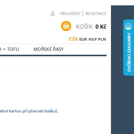
|
PŘIHLÁŠENÍ
REGISTRACE
KOŠÍK:
0 Kč
CZK
EUR
HUF
PLN
O + TOFU
MOŘSKÉ ŘASY
 + HOUBY
ASIJSKÝ KOUTEK
O SPORTOVCE
OSTI
OBCHODNÍ PODMÍNKY
ní kartou při převzetí balíku).