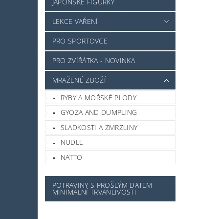
JAPONSKÉ FIGURKY
LEKCE VAŘENÍ
PRO SPORTOVCE
PRO ZVÍŘÁTKA - NOVINKA
MRAŽENÉ ZBOŽÍ
RYBY A MOŘSKÉ PLODY
GYOZA AND DUMPLING
SLADKOSTI A ZMRZLINY
NUDLE
NATTO
POTRAVINY S PROŠLÝM DATEM
MINIMÁLNÍ TRVANLIVOSTI