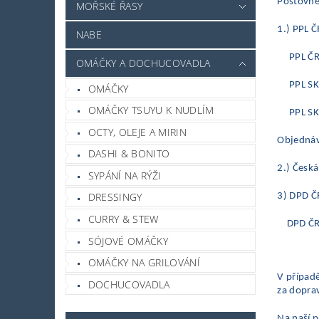
Poštovné
MOŘSKÉ ŘASY
1.) PPL Č
NABE
PPL ČR
OMÁČKY A DOCHUCOVADLA
PPL SK -
OMÁČKY
OMÁČKY TSUYU K NUDLÍM
PPL SK -
OCTY, OLEJE A MIRIN
Objednávk
DASHI & BONITO
2.) Česká
SYPÁNÍ NA RÝŽI
DRESSINGY
3) DPD ČR
CURRY & STEW
DPD ČR -
SÓJOVÉ OMÁČKY
OMÁČKY NA GRILOVÁNÍ
V případ
DOCHUCOVADLA
za doprav
Na naší p