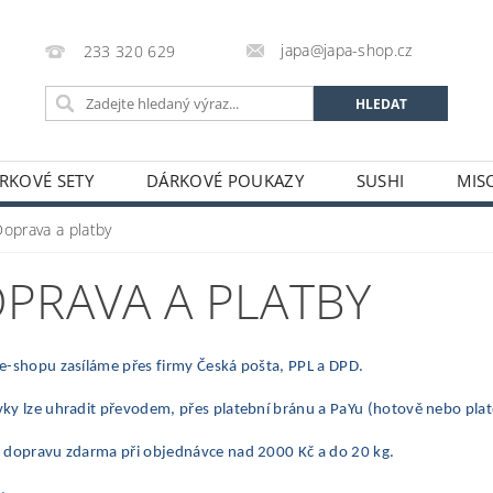
japa@japa-shop.cz
233 320 629
RKOVÉ SETY
DÁRKOVÉ POUKAZY
SUSHI
MIS
NUDLE A POLÉVKY
RÝŽE A OBILOVINY
ZELENINA
Doprava a platby
ALKOHOL
NÁPOJE
ČAJE
SUŠENÉ POTRAVINY
PRAVA A PLATBY
STATNÍ
JAPONSKÉ FIGURKY
LEKCE VAŘENÍ
PR
OŽÍ
POTRAVINY S PROŠLÝM DATEM MINIMÁLNÍ TRVANLIV
e-shopu zasíláme přes firmy Česká pošta, PPL a DPD.
A A PLATBY
y lze uhradit převodem, přes platební bránu a PaYu (hotově nebo plateb
 dopravu zdarma při objednávce nad 2000 Kč a do 20 kg.