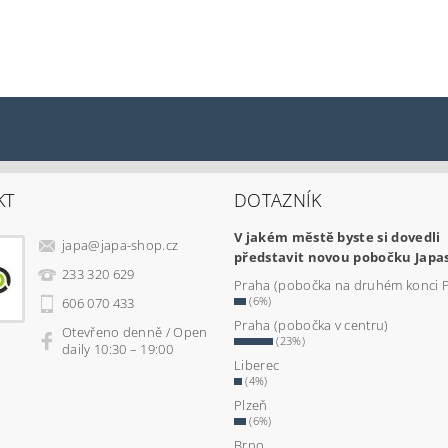
KT
DOTAZNÍK
V jakém městě byste si dovedli
japa
@
japa-shop.cz
představit novou pobočku Japa
233 320 629
Praha (pobočka na druhém konci 
(6%)
606 070 433
Praha (pobočka v centru)
Otevřeno denně / Open
(23%)
daily 10:30 – 19:00
Liberec
(4%)
Plzeň
(6%)
Brno