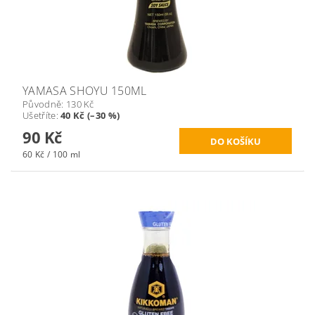
YAMASA SHOYU 150ML
Původně:
130 Kč
Ušetříte
:
40 Kč (–30 %)
90 Kč
60 Kč / 100 ml