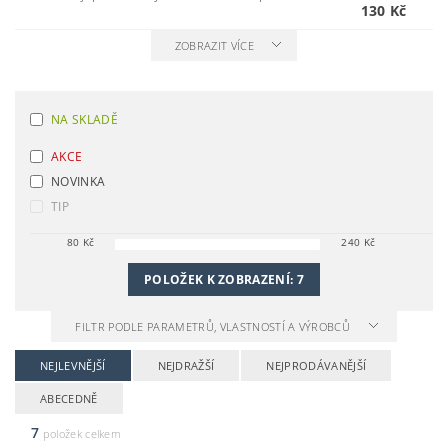
130 Kč
ZOBRAZIT VÍCE
NA SKLADĚ
AKCE
NOVINKA
TIP
80
Kč
240
Kč
POLOŽEK K ZOBRAZENÍ:
7
FILTR PODLE PARAMETRŮ, VLASTNOSTÍ A VÝROBCŮ
NEJLEVNĚJŠÍ
NEJDRAŽŠÍ
NEJPRODÁVANĚJŠÍ
ABECEDNĚ
7
položek celkem