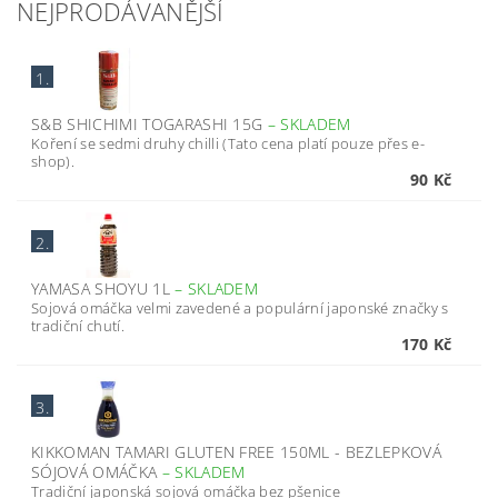
NEJPRODÁVANĚJŠÍ
1.
S&B SHICHIMI TOGARASHI 15G
–
SKLADEM
Koření se sedmi druhy chilli (Tato cena platí pouze přes e-
shop).
90 Kč
2.
YAMASA SHOYU 1L
–
SKLADEM
Sojová omáčka velmi zavedené a populární japonské značky s
tradiční chutí.
170 Kč
3.
KIKKOMAN TAMARI GLUTEN FREE 150ML - BEZLEPKOVÁ
SÓJOVÁ OMÁČKA
–
SKLADEM
Tradiční japonská sojová omáčka bez pšenice