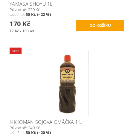
YAMASA SHOYU 1L
Původně:
220 Kč
Ušetříte
:
50 Kč (–22 %)
170 Kč
17 Kč / 100 ml
Akce
KIKKOMAN SÓJOVÁ OMÁČKA 1 L
Původně:
240 Kč
Ušetříte
:
50 Kč (–20 %)