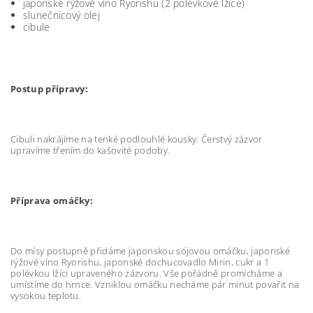
japonské rýžové víno Ryorishu (2 polévkové lžíce)
slunečnicový olej
cibule
Postup přípravy:
Cibuli nakrájíme na tenké podlouhlé kousky. Čerstvý zázvor
upravíme třením do kašovité podoby.
Příprava omáčky:
Do mísy postupně přidáme japonskou sójovou omáčku, japonské
rýžové víno Ryorishu, japonské dochucovadlo Mirin, cukr a 1
polévkou lžíci upraveného zázvoru. Vše pořádně promícháme a
umístíme do hrnce. Vzniklou omáčku necháme pár minut povařit na
vysokou teplotu.