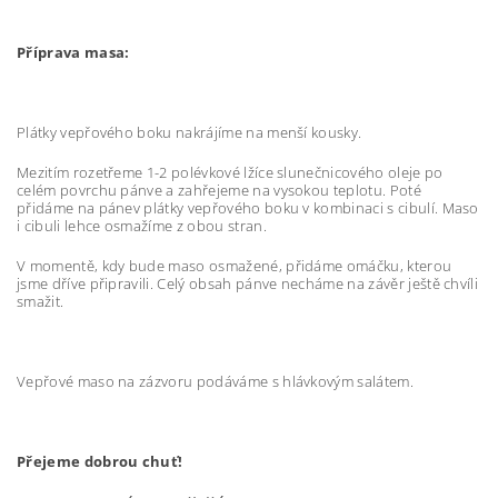
Příprava masa:
Plátky vepřového boku nakrájíme na menší kousky.
Mezitím rozetřeme 1-2 polévkové lžíce slunečnicového oleje po
celém povrchu pánve a zahřejeme na vysokou teplotu. Poté
přidáme na pánev plátky vepřového boku v kombinaci s cibulí. Maso
i cibuli lehce osmažíme z obou stran.
V momentě, kdy bude maso osmažené, přidáme omáčku, kterou
jsme dříve připravili. Celý obsah pánve necháme na závěr ještě chvíli
smažit.
Vepřové maso na zázvoru podáváme s hlávkovým salátem.
Přejeme dobrou chuť!