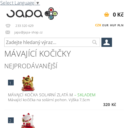
Select Language
▼
0 Kč
CZK
EUR
HUF
PLN
233 320 629
japa@japa-shop.cz
MÁVAJÍCÍ KOČIČKY
NEJPRODÁVANĚJŠÍ
1.
MÁVAJCÍ KOČKA SOLARNÍ ZLATÁ M
–
SKLADEM
Mávající kočička na solární pohon. Výška 7,5cm
320 Kč
2.