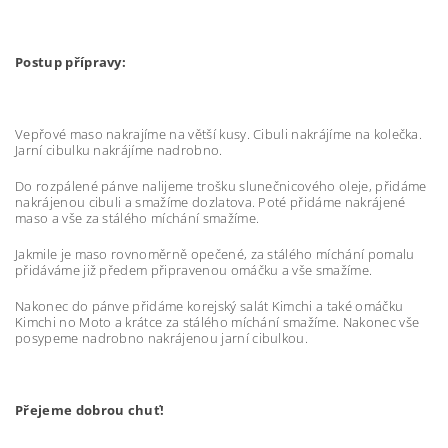
Postup přípravy:
Vepřové maso nakrajíme na větší kusy. Cibuli nakrájíme na kolečka.
Jarní cibulku nakrájíme nadrobno.
Do rozpálené pánve nalijeme trošku slunečnicového oleje, přidáme
nakrájenou cibuli a smažíme dozlatova. Poté přidáme nakrájené
maso a vše za stálého míchání smažíme.
Jakmile je maso rovnoměrně opečené, za stálého míchání pomalu
přidáváme již předem připravenou omáčku a vše smažíme.
Nakonec do pánve přidáme korejský salát Kimchi a také omáčku
Kimchi no Moto a krátce za stálého míchání smažíme. Nakonec vše
posypeme nadrobno nakrájenou jarní cibulkou.
Přejeme dobrou chuť!