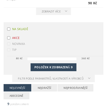
90 Kč
ZOBRAZIT VÍCE
NA SKLADĚ
AKCE
NOVINKA
TIP
80
Kč
360
Kč
POLOŽEK K ZOBRAZENÍ:
9
FILTR PODLE PARAMETRŮ, VLASTNOSTÍ A VÝROBCŮ
NEJLEVNĚJŠÍ
NEJDRAŽŠÍ
NEJPRODÁVANĚJŠÍ
ABECEDNĚ
9
položek celkem