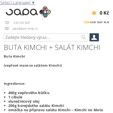
Select Language
▼
0 Kč
CZK
EUR
HUF
PLN
233 320 629
japa@japa-shop.cz
BUTA KIMCHI + SALÁT KIMCHI
Buta Kimchi
(vepřové maso se salátem Kimchi)
Ingredience:
400g vepřového bůčku
1 cibule
slunečnicový olej
200g korejského salátu Kimchi
omáčka na přípravu salátu Kimchi – Kimchi no Moto