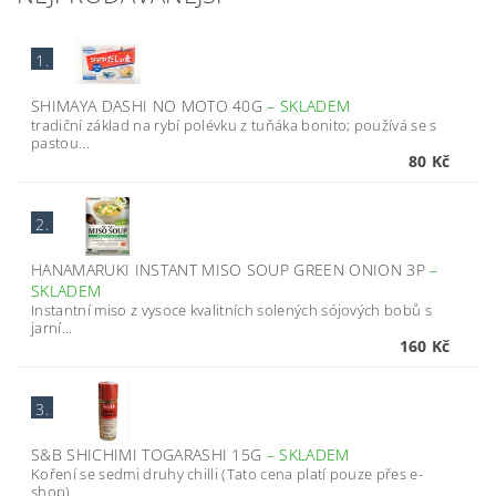
1.
SHIMAYA DASHI NO MOTO 40G
–
SKLADEM
tradiční základ na rybí polévku z tuňáka bonito; používá se s
pastou...
80 Kč
2.
HANAMARUKI INSTANT MISO SOUP GREEN ONION 3P
–
SKLADEM
Instantní miso z vysoce kvalitních solených sójových bobů s
jarní...
160 Kč
3.
S&B SHICHIMI TOGARASHI 15G
–
SKLADEM
Koření se sedmi druhy chilli (Tato cena platí pouze přes e-
shop).