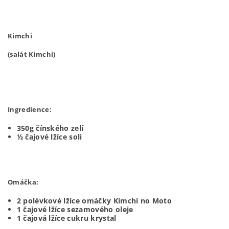
Kimchi
(salát Kimchi)
Ingredience:
350g čínského zelí
½ čajové lžíce soli
Omáčka:
2 polévkové lžíce omáčky Kimchi no Moto
1 čajové lžíce sezamového oleje
1 čajová lžíce cukru krystal