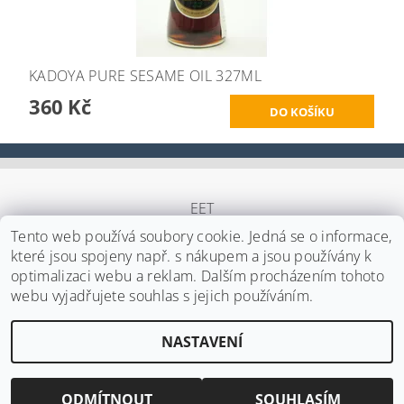
KADOYA PURE SESAME OIL 327ML
360 Kč
EET
Tento web používá soubory cookie. Jedná se o informace,
které jsou spojeny např. s nákupem a jsou používány k
optimalizaci webu a reklam. Dalším procházením tohoto
Upravit nastavení cookies
2026 ©
Japa Foods s.r.o.
, všechna práva vyhrazena
webu vyjadřujete souhlas s jejich používáním.
Vytvořil Shoptet
NASTAVENÍ
ODMÍTNOUT
SOUHLASÍM