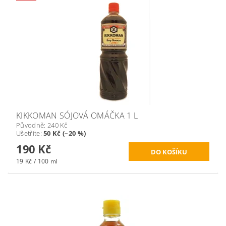
KIKKOMAN SÓJOVÁ OMÁČKA 1 L
Původně:
240 Kč
Ušetříte
:
50 Kč (–20 %)
190 Kč
19 Kč / 100 ml