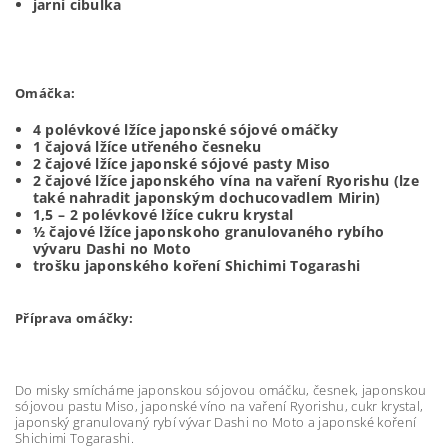
jarní cibulka
Omáčka:
4 polévkové lžíce japonské sójové omáčky
1 čajová lžíce utřeného česneku
2 čajové lžíce japonské sójové pasty Miso
2 čajové lžíce japonského vína na vaření Ryorishu (lze
také nahradit japonským dochucovadlem Mirin)
1,5 – 2 polévkové lžíce cukru krystal
½ čajové lžíce japonskoho granulovaného rybího
vývaru Dashi no Moto
trošku japonského koření Shichimi Togarashi
Příprava omáčky:
Do misky smícháme japonskou sójovou omáčku, česnek, japonskou
sójovou pastu Miso, japonské víno na vaření Ryorishu, cukr krystal,
japonský granulovaný rybí vývar Dashi no Moto a japonské koření
Shichimi Togarashi.