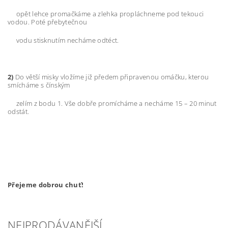
opět lehce promačkáme a zlehka propláchneme pod tekouci
vodou. Poté přebytečnou
vodu stisknutím necháme odtéct.
2)
Do větší misky vložíme již předem připravenou omáčku, kterou
smícháme s čínským
zelím z bodu 1. Vše dobře promícháme a necháme 15 – 20 minut
odstát.
Přejeme dobrou chuť!
NEJPRODÁVANĚJŠÍ