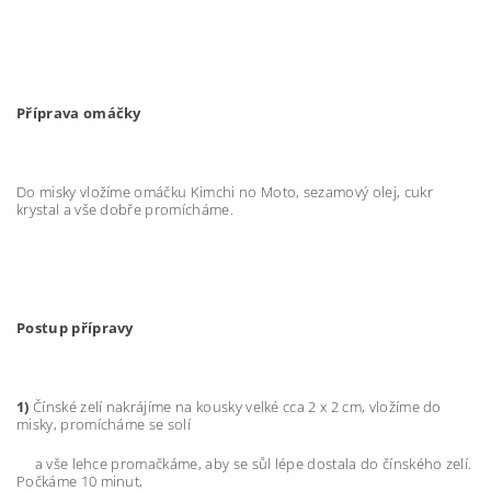
Příprava omáčky
Do misky vložíme omáčku Kimchi no Moto, sezamový olej, cukr
krystal a vše dobře promícháme.
Postup přípravy
1)
Čínské zelí nakrájíme na kousky velké cca 2 x 2 cm, vložíme do
misky, promícháme se solí
a vše lehce promačkáme, aby se sůl lépe dostala do čínského zelí.
Počkáme 10 minut,