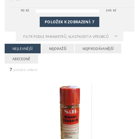
90
Kč
345
Kč
POLOŽEK K ZOBRAZENÍ:
7
FILTR PODLE PARAMETRŮ, VLASTNOSTÍ A VÝROBCŮ
NEJLEVNĚJŠÍ
NEJDRAŽŠÍ
NEJPRODÁVANĚJŠÍ
ABECEDNĚ
7
položek celkem