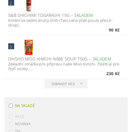
2.
S&B SHICHIMI TOGARASHI 15G
–
SKLADEM
Koření se sedmi druhy chilli (Tato cena platí pouze přes e-
shop).
90 Kč
3.
DAISHO MISO KIMCHI NABE SOUP 750G
–
SKLADEM
Základní omáčka pro přípravu nabe Miso Kimchi. 750ml je pro
čtyři osoby....
230 Kč
ZOBRAZIT VÍCE
NA SKLADĚ
AKCE
NOVINKA
TIP