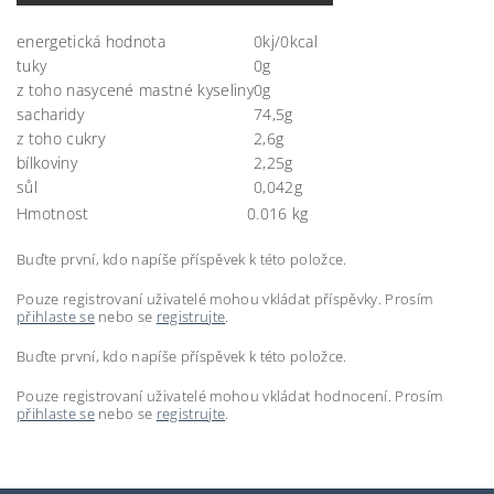
energetická hodnota
0kj/0kcal
tuky
0g
z toho nasycené mastné kyseliny
0g
sacharidy
74,5g
z toho cukry
2,6g
bílkoviny
2,25g
sůl
0,042g
Hmotnost
0.016 kg
Buďte první, kdo napíše příspěvek k této položce.
Pouze registrovaní uživatelé mohou vkládat příspěvky. Prosím
přihlaste se
nebo se
registrujte
.
Buďte první, kdo napíše příspěvek k této položce.
Pouze registrovaní uživatelé mohou vkládat hodnocení. Prosím
přihlaste se
nebo se
registrujte
.