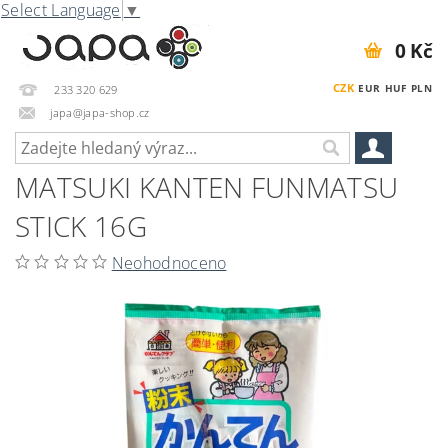
Select Language
▼
0 Kč
CZK
EUR
HUF
PLN
233 320 629
japa@japa-shop.cz
MATSUKI KANTEN FUNMATSU
STICK 16G
Neohodnoceno