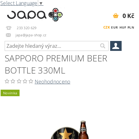
Select Language
▼
0 Kč
CZK
EUR
HUF
PLN
233 320 629
japa@japa-shop.cz
SAPPORO PREMIUM BEER
BOTTLE 330ML
Neohodnoceno
Novinka