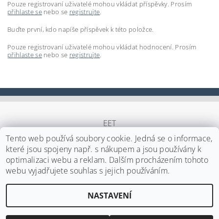
Pouze registrovaní uživatelé mohou vkládat příspěvky. Prosím
přihlaste se
nebo se
registrujte
.
Buďte první, kdo napíše příspěvek k této položce.
Pouze registrovaní uživatelé mohou vkládat hodnocení. Prosím
přihlaste se
nebo se
registrujte
.
EET
Tento web používá soubory cookie. Jedná se o informace,
které jsou spojeny např. s nákupem a jsou používány k
optimalizaci webu a reklam. Dalším procházením tohoto
Upravit nastavení cookies
2026 ©
Japa Foods s.r.o.
, všechna práva vyhrazena
webu vyjadřujete souhlas s jejich používáním.
Vytvořil Shoptet
NASTAVENÍ