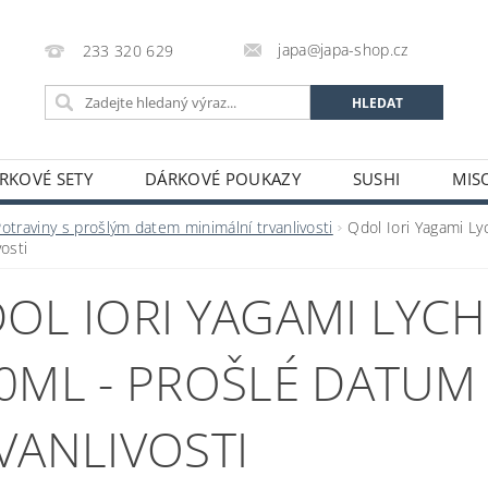
japa@japa-shop.cz
233 320 629
RKOVÉ SETY
DÁRKOVÉ POUKAZY
SUSHI
MIS
NUDLE A POLÉVKY
RÝŽE A OBILOVINY
ZELENINA
otraviny s prošlým datem minimální trvanlivosti
Qdol Iori Yagami L
vosti
ALKOHOL
NÁPOJE
ČAJE
SUŠENÉ POTRAVINY
OL IORI YAGAMI LYC
STATNÍ
JAPONSKÉ FIGURKY
LEKCE VAŘENÍ
PR
OŽÍ
POTRAVINY S PROŠLÝM DATEM MINIMÁLNÍ TRVANLIV
0ML - PROŠLÉ DATUM
A A PLATBY
VANLIVOSTI