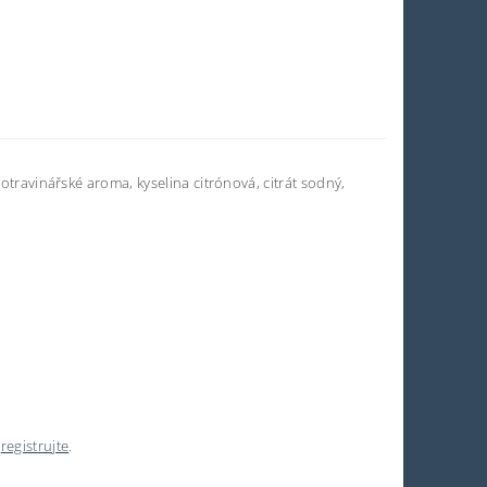
potravinářské aroma, kyselina citrónová, citrát sodný,
e
registrujte
.