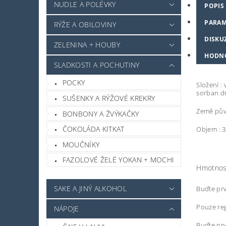
NUDLE A POLÉVKY
POPIS
PARAM
RÝŽE A OBILOVINY
DISKU
ZELENINA + HOUBY
HODN
SLADKOSTI A POCHUTINY
POCKY
Složení :
sorban dr
SUŠENKY A RÝŽOVÉ KREKRY
Země pův
BONBONY A ŽVÝKAČKY
ČOKOLÁDA KITKAT
Objem : 
MOUČNÍKY
FAZOLOVÉ ŽELÉ YOKAN + MOCHI
Hmotnos
SAKE A JINÝ ALKOHOL
Buďte prv
Pouze reg
NÁPOJE
Buďte prv