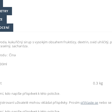
ETRY
ZE
OCENÍ
 voda, kukuřičný sirup s vysokým obsahem fruktózy, dextrin, oxid uhličitý, 
aselný, sacharóza.
odu : Čína
330ml
t
0.3 kg
ní, kdo napíše příspěvek k této položce.
istrovaní uživatelé mohou vkládat příspěvky. Prosím
přihlaste se
nebo s
ní, kdo napíše příspěvek k této položce.