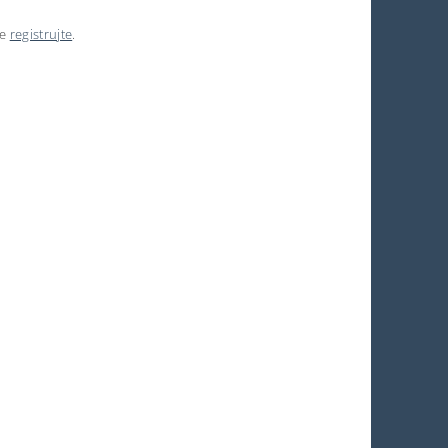
se
registrujte
.