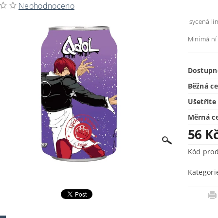
Neohodnoceno
sycená lim
Minimální 
Dostupn
Běžná c
Ušetříte
Měrná c
56 K
Kód pro
Kategori