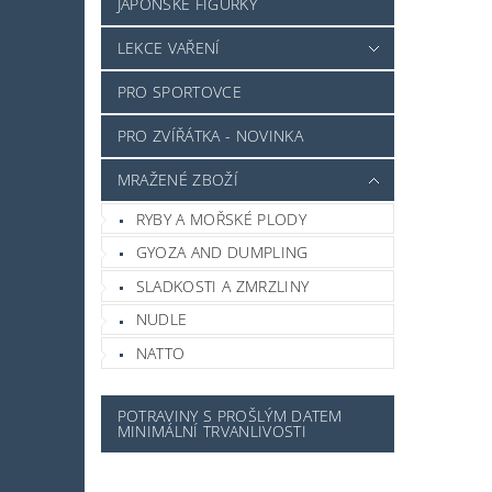
JAPONSKÉ FIGURKY
LEKCE VAŘENÍ
PRO SPORTOVCE
PRO ZVÍŘÁTKA - NOVINKA
MRAŽENÉ ZBOŽÍ
RYBY A MOŘSKÉ PLODY
GYOZA AND DUMPLING
SLADKOSTI A ZMRZLINY
NUDLE
NATTO
POTRAVINY S PROŠLÝM DATEM
MINIMÁLNÍ TRVANLIVOSTI