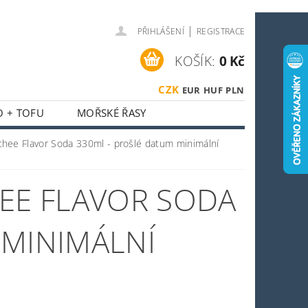
|
PŘIHLÁŠENÍ
REGISTRACE
KOŠÍK:
0 Kč
CZK
EUR
HUF
PLN
O + TOFU
MOŘSKÉ ŘASY
 + HOUBY
ychee Flavor Soda 330ml - prošlé datum minimální
ASIJSKÝ KOUTEK
HEE FLAVOR SODA
O SPORTOVCE
OSTI
OBCHODNÍ PODMÍNKY
 MINIMÁLNÍ