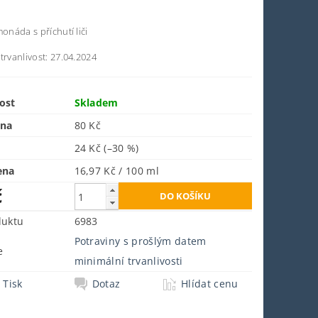
onáda s příchutí liči
trvanlivost: 27.04.2024
ost
Skladem
ena
80 Kč
24 Kč
(–30 %)
ena
16,97 Kč / 100 ml
č
duktu
6983
Potraviny s prošlým datem
e
minimální trvanlivosti
Tisk
Dotaz
Hlídat cenu