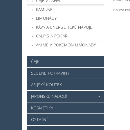
ČAJE V LAHVI
RAMUNE
Pouze reg
LIMONÁDY
KÁVY A ENERGETICKÉ NÁPOJE
CALPIS A POCARI
ANIME A POKEMON LIMONÁDY
ČAJE
SUŠENÉ POTRAVINY
ASIJSKÝ KOUTEK
JAPONSKÉ NÁDOBÍ
KOSMETIKA
OSTATNÍ