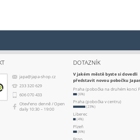
KT
DOTAZNÍK
V jakém městě byste si dovedli
japa
@
japa-shop.cz
představit novou pobočku Japa
233 320 629
Praha (pobočka na druhém konci 
(6%)
606 070 433
Praha (pobočka v centru)
Otevřeno denně / Open
(23%)
daily 10:30 – 19:00
Liberec
(4%)
Plzeň
(6%)
Brno