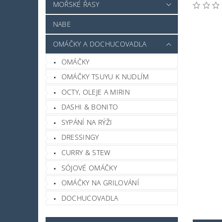
MOŘSKÉ ŘASY
NABE
OMÁČKY A DOCHUCOVADLA
OMÁČKY
OMÁČKY TSUYU K NUDLÍM
OCTY, OLEJE A MIRIN
DASHI & BONITO
SYPÁNÍ NA RÝŽI
DRESSINGY
CURRY & STEW
SÓJOVÉ OMÁČKY
OMÁČKY NA GRILOVÁNÍ
DOCHUCOVADLA