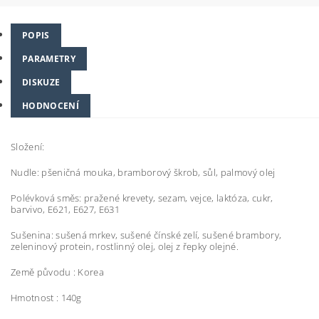
POPIS
PARAMETRY
DISKUZE
HODNOCENÍ
Složení:
Nudle: pšeničná mouka, bramborový škrob, sůl, palmový olej
Polévková směs: pražené krevety, sezam, vejce, laktóza, cukr,
barvivo, E621, E627, E631
Sušenina: sušená mrkev, sušené čínské zelí, sušené brambory,
zeleninový protein, rostlinný olej, olej z řepky olejné.
Země původu : Korea
Hmotnost : 140g