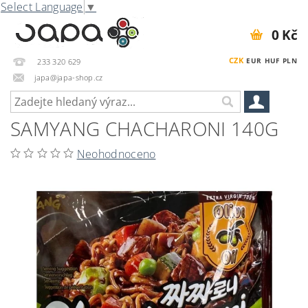
Select Language
▼
0 Kč
CZK
EUR
HUF
PLN
233 320 629
japa@japa-shop.cz
SAMYANG CHACHARONI 140G
Neohodnoceno