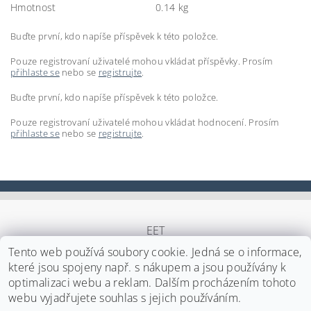
Hmotnost
0.14 kg
Buďte první, kdo napíše příspěvek k této položce.
Pouze registrovaní uživatelé mohou vkládat příspěvky. Prosím
přihlaste se
nebo se
registrujte
.
Buďte první, kdo napíše příspěvek k této položce.
Pouze registrovaní uživatelé mohou vkládat hodnocení. Prosím
přihlaste se
nebo se
registrujte
.
EET
Tento web používá soubory cookie. Jedná se o informace,
které jsou spojeny např. s nákupem a jsou používány k
optimalizaci webu a reklam. Dalším procházením tohoto
Upravit nastavení cookies
2026 ©
Japa Foods s.r.o.
, všechna práva vyhrazena
webu vyjadřujete souhlas s jejich používáním.
Vytvořil Shoptet