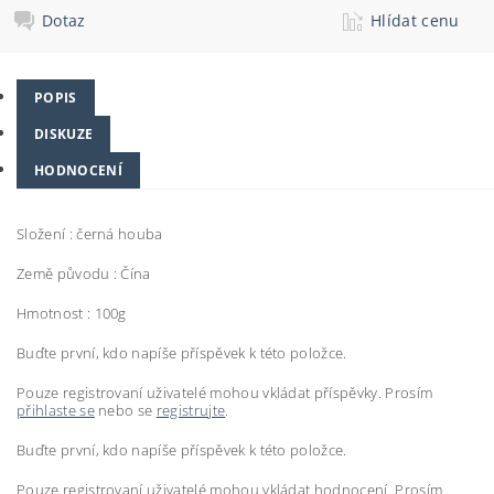
Dotaz
Hlídat cenu
POPIS
DISKUZE
HODNOCENÍ
Složení : černá houba
Země původu : Čína
Hmotnost : 100g
Buďte první, kdo napíše příspěvek k této položce.
Pouze registrovaní uživatelé mohou vkládat příspěvky. Prosím
přihlaste se
nebo se
registrujte
.
Buďte první, kdo napíše příspěvek k této položce.
Pouze registrovaní uživatelé mohou vkládat hodnocení. Prosím