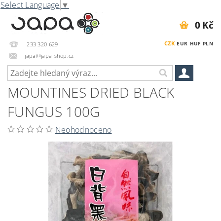
Select Language
▼
0 Kč
CZK
EUR
HUF
PLN
233 320 629
japa@japa-shop.cz
MOUNTINES DRIED BLACK
FUNGUS 100G
Neohodnoceno