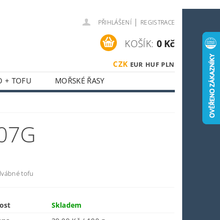
|
PŘIHLÁŠENÍ
REGISTRACE
KOŠÍK:
0 Kč
CZK
EUR
HUF
PLN
O + TOFU
MOŘSKÉ ŘASY
 + HOUBY
ASIJSKÝ KOUTEK
07G
O SPORTOVCE
OSTI
OBCHODNÍ PODMÍNKY
dvábné tofu
ost
Skladem