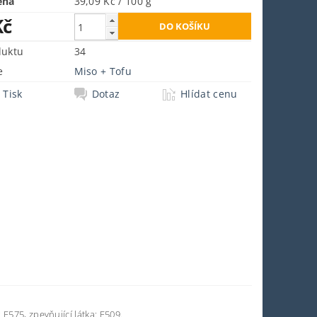
ena
39,09 Kč / 100 g
Kč
duktu
34
e
Miso + Tofu
Tisk
Dotaz
Hlídat cenu
: E575, zpevňující látka: E509.