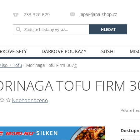
japa@japa-shop.cz
233 320 629
RKOVÉ SETY
DÁRKOVÉ POUKAZY
SUSHI
MIS
NUDLE A POLÉVKY
RÝŽE A OBILOVINY
ZELENINA
Miso + Tofu
Morinaga Tofu Firm 307g
ALKOHOL
NÁPOJE
ČAJE
SUŠENÉ POTRAVINY
RINAGA TOFU FIRM 3
STATNÍ
JAPONSKÉ FIGURKY
LEKCE VAŘENÍ
PR
OŽÍ
POTRAVINY S PROŠLÝM DATEM MINIMÁLNÍ TRVANLIV
Neohodnoceno
A A PLATBY
Pevné he
Dostupn