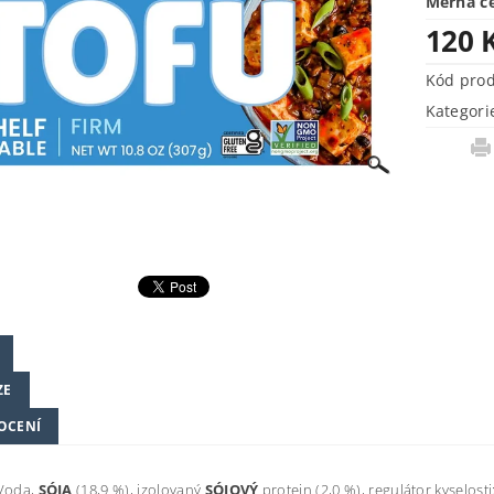
Měrná c
120 
Kód pro
Kategori
ZE
OCENÍ
Voda,
SÓJA
(18,9 %), izolovaný
SÓJOVÝ
protein (2,0 %), regulátor kyselosti