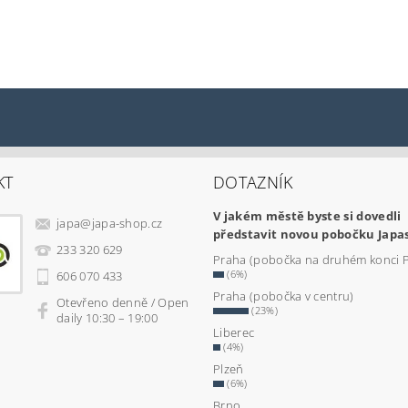
KT
DOTAZNÍK
V jakém městě byste si dovedli
japa
@
japa-shop.cz
představit novou pobočku Japa
233 320 629
Praha (pobočka na druhém konci 
(6%)
606 070 433
Praha (pobočka v centru)
Otevřeno denně / Open
(23%)
daily 10:30 – 19:00
Liberec
(4%)
Plzeň
(6%)
Brno