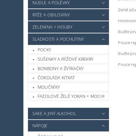
NUDLE A POLÉVKY
Země pův
RÝŽE A OBILOVINY
Hmotnost
ZELENINA + HOUBY
Buďte prv
SLADKOSTI A POCHUTINY
Pouze reg
POCKY
Buďte prv
SUŠENKY A RÝŽOVÉ KREKRY
Pouze reg
BONBONY A ŽVÝKAČKY
ČOKOLÁDA KITKAT
MOUČNÍKY
FAZOLOVÉ ŽELÉ YOKAN + MOCHI
SAKE A JINÝ ALKOHOL
NÁPOJE