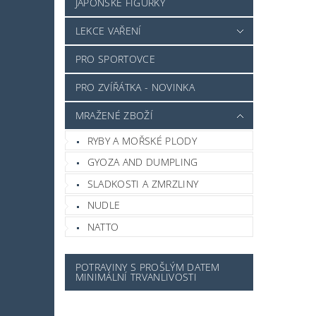
JAPONSKÉ FIGURKY
LEKCE VAŘENÍ
PRO SPORTOVCE
PRO ZVÍŘÁTKA - NOVINKA
MRAŽENÉ ZBOŽÍ
RYBY A MOŘSKÉ PLODY
GYOZA AND DUMPLING
SLADKOSTI A ZMRZLINY
NUDLE
NATTO
POTRAVINY S PROŠLÝM DATEM
MINIMÁLNÍ TRVANLIVOSTI