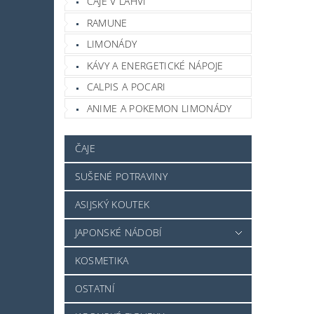
ČAJE V LAHVI
RAMUNE
LIMONÁDY
KÁVY A ENERGETICKÉ NÁPOJE
CALPIS A POCARI
ANIME A POKEMON LIMONÁDY
ČAJE
SUŠENÉ POTRAVINY
ASIJSKÝ KOUTEK
JAPONSKÉ NÁDOBÍ
KOSMETIKA
OSTATNÍ