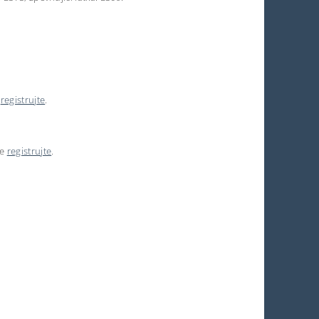
e
registrujte
.
se
registrujte
.