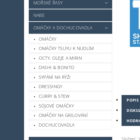
MOŘSKÉ ŘASY
NABE
OMÁČKY A DOCHUCOVADLA
OMÁČKY
OMÁČKY TSUYU K NUDLÍM
OCTY, OLEJE A MIRIN
DASHI & BONITO
SYPÁNÍ NA RÝŽI
DRESSINGY
CURRY & STEW
POPIS
SÓJOVÉ OMÁČKY
DISKU
OMÁČKY NA GRILOVÁNÍ
HODN
DOCHUCOVADLA
Složení :