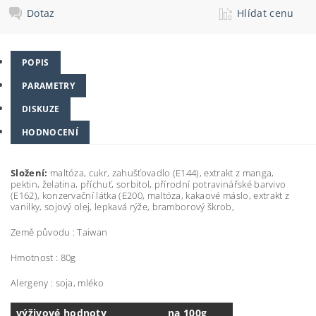
Dotaz
Hlídat cenu
POPIS
PARAMETRY
DISKUZE
HODNOCENÍ
Složení:
m
altóza, cukr, zahušťovadlo (E144), extrakt z manga
,
pektin, želatina, příchuť, sorbitol, přírodní potravinářské barvivo
(E162), konzervační látka (E200, maltóza, kakaové máslo, extrakt z
vanilky, sojový olej, lepkavá rýže, bramborový škrob,
Země původu : Taiwan
Hmotnost : 80g
Alergeny : soja, mléko
výživové hodnoty
na 100g