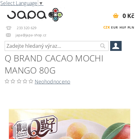
Select Language
▼
0 Kč
CZK
EUR
HUF
PLN
233 320 629
japa@japa-shop.cz
Q BRAND CACAO MOCHI
MANGO 80G
Neohodnoceno