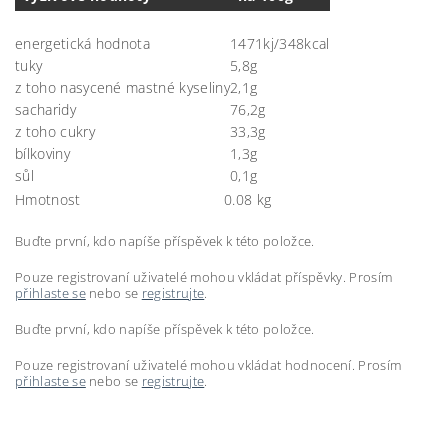
energetická hodnota
1471kj/348kcal
tuky
5,8g
z toho nasycené mastné kyseliny
2,1g
sacharidy
76,2g
z toho cukry
33,3g
bílkoviny
1,3g
sůl
0,1g
Hmotnost
0.08 kg
Buďte první, kdo napíše příspěvek k této položce.
Pouze registrovaní uživatelé mohou vkládat příspěvky. Prosím
přihlaste se
nebo se
registrujte
.
Buďte první, kdo napíše příspěvek k této položce.
Pouze registrovaní uživatelé mohou vkládat hodnocení. Prosím
přihlaste se
nebo se
registrujte
.