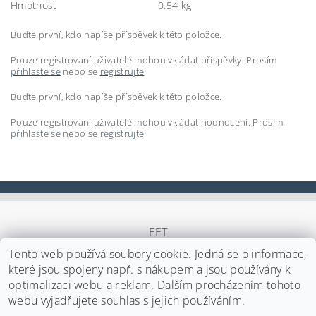
Hmotnost
0.54 kg
Buďte první, kdo napíše příspěvek k této položce.
Pouze registrovaní uživatelé mohou vkládat příspěvky. Prosím
přihlaste se
nebo se
registrujte
.
Buďte první, kdo napíše příspěvek k této položce.
Pouze registrovaní uživatelé mohou vkládat hodnocení. Prosím
přihlaste se
nebo se
registrujte
.
EET
Tento web používá soubory cookie. Jedná se o informace,
které jsou spojeny např. s nákupem a jsou používány k
optimalizaci webu a reklam. Dalším procházením tohoto
Upravit nastavení cookies
2026 ©
Japa Foods s.r.o.
, všechna práva vyhrazena
webu vyjadřujete souhlas s jejich používáním.
Vytvořil Shoptet