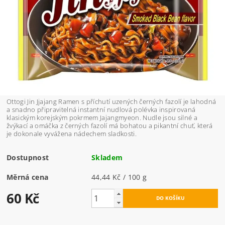
Ottogi Jin Jjajang Ramen s příchutí uzených černých fazolí je lahodná
a snadno připravitelná instantní nudlová polévka inspirovaná
klasickým korejským pokrmem Jajangmyeon. Nudle jsou silné a
žvýkací a omáčka z černých fazolí má bohatou a pikantní chuť, která
je dokonale vyvážena nádechem sladkosti.
Dostupnost
Skladem
Měrná cena
44,44 Kč / 100 g
60 Kč