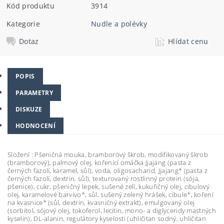
Kód produktu
3914
Kategorie
Nudle a polévky
Dotaz
Hlídat cenu
POPIS
PARAMETRY
DISKUZE
HODNOCENÍ
Složení :
Pšeničná mouka, bramborový škrob, modifikovaný škrob
(bramborový), palmový olej, kořenící omáčka Jjajang (pasta z
černých fazolí, karamel, sůl), voda, oligosacharid, Jjajang* (pasta z
černých fazolí, dextrin, sůl), texturovaný rostlinný protein (sója,
pšenice), cukr, pšeničný lepek, sušené zelí, kukuřičný olej, cibulový
olej, karamelové barvivo*, sůl, sušený zelený hrášek, cibule*, koření
na kvasnice* (sůl, dextrin, kvasničný extrakt), emulgovaný olej
(sorbitol, sójový olej, tokoferol, lecitin, mono- a diglyceridy mastných
kyselin), DL-alanin, regulátory kyselosti (uhličitan sodný, uhličitan