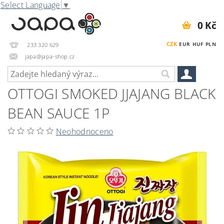
Select Language
▼
0 Kč
CZK
EUR
HUF
PLN
233 320 629
japa@japa-shop.cz
OTTOGI SMOKED JJAJANG BLACK
BEAN SAUCE 1P
Neohodnoceno