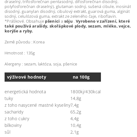
draselný, trifosforečnan pentasodný, difosforečnan disodný,
polyfosforečnan draselný), glutaman sodný, sušená cibule, inosinát
disodný, guanylan disodný, cibulový extrakt, guarová guma, alginát
sodný, celulózová guma, extrakt ze zeleného čaje, riboflavin.
*Práškové. Obsahuje
pšenici
a
sóju
.
Vyrobeno v zařízení, které
také používá arašídy, skořápkové plody, sezam, mléko, vejce,
korýše a ryby.
Země původu : Korea
Hmotnost : 135g
Alergeny : sezam, laktóza, soja, pšenice
výživové hodnoty
na 100g
energetická hodnota
1800kj/430kcal
tuky
14,8g
z toho nasycené mastné kyseliny
7,4g
sacharidy
65,2g
z toho cukry
4,4g
bílkoviny
10,4g
sůl
2,1g