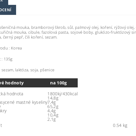
OCENÍ
 pšeničná mouka, bramborový škrob, sůl, palmový olej, koření, rýžový olej,
kuřičná mouka, cibule, fazolová pasta, sojové boby, glukózo-fruktózový sir
 černý pepř, čili koření, sezam.
odu : Korea
 : 135g
: sezam, laktóza, soja, pšenice
vé hodnoty
na 100g
cká hodnota
1800kj/430kcal
14,8g
asycené mastné kyseliny
7,4g
y
65,2g
ukry
4,4g
10,4g
2,1g
t
0.54 kg