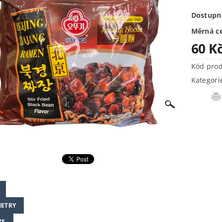
Dostupn
Měrná c
60 K
Kód pro
Kategori
ETRY
ZE