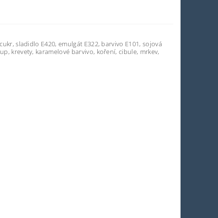
 cukr, sladidlo E420, emulgát E322, barvivo E101, sojová
up, krevety, karamelové barvivo, koření, cibule, mrkev,