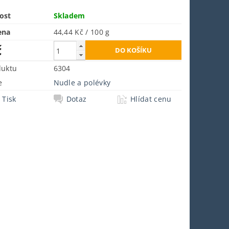
ost
Skladem
ena
44,44 Kč / 100 g
č
duktu
6304
e
Nudle a polévky
Tisk
Dotaz
Hlídat cenu