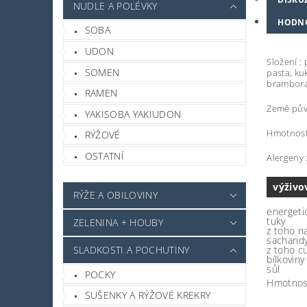
NUDLE A POLÉVKY
HODN
SOBA
UDON
Složení :
SOMEN
pasta, ku
brambora,
RAMEN
Země pův
YAKISOBA YAKIUDON
Hmotnost
RÝŽOVÉ
OSTATNÍ
Alergeny 
výživo
RÝŽE A OBILOVINY
energeti
tuky
ZELENINA + HOUBY
z toho n
sacharid
z toho c
SLADKOSTI A POCHUTINY
bílkoviny
sůl
POCKY
Hmotnos
SUŠENKY A RÝŽOVÉ KREKRY