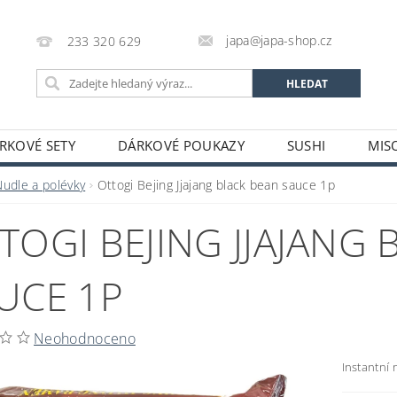
japa@japa-shop.cz
233 320 629
RKOVÉ SETY
DÁRKOVÉ POUKAZY
SUSHI
MIS
NUDLE A POLÉVKY
RÝŽE A OBILOVINY
ZELENINA
Nudle a polévky
Ottogi Bejing Jjajang black bean sauce 1p
ALKOHOL
NÁPOJE
ČAJE
SUŠENÉ POTRAVINY
TOGI BEJING JJAJANG
STATNÍ
JAPONSKÉ FIGURKY
LEKCE VAŘENÍ
PR
OŽÍ
POTRAVINY S PROŠLÝM DATEM MINIMÁLNÍ TRVANLIV
UCE 1P
A A PLATBY
Neohodnoceno
Instantní