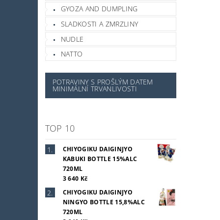
GYOZA AND DUMPLING
SLADKOSTI A ZMRZLINY
NUDLE
NATTO
POTRAVINY S PROŠLÝM DATEM
MINIMÁLNÍ TRVANLIVOSTI
TOP 10
CHIYOGIKU DAIGINJYO
KABUKI BOTTLE 15%ALC
720ML
3 640 Kč
CHIYOGIKU DAIGINJYO
NINGYO BOTTLE 15,8%ALC
720ML