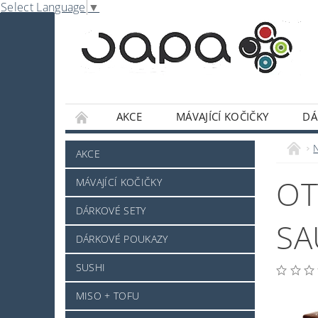
Select Language
▼
AKCE
MÁVAJÍCÍ KOČIČKY
DÁ
NABE
OMÁČKY A DOCHUCOVADLA
AKCE
SLADKOSTI A POCHUTINY
SAKE A JINÝ 
OT
MÁVAJÍCÍ KOČIČKY
JAPONSKÉ NÁDOBÍ
KOSMETIKA
O
DÁRKOVÉ SETY
PRO ZVÍŘÁTKA - NOVINKA
MRAŽENÉ ZB
SA
DÁRKOVÉ POUKAZY
NAPIŠTE NÁM
KONTAKTY
DOPRAV
SUSHI
MISO + TOFU