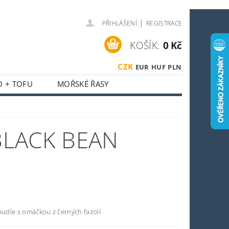
|
PŘIHLÁŠENÍ
REGISTRACE
KOŠÍK:
0 Kč
CZK
EUR
HUF
PLN
O + TOFU
MOŘSKÉ ŘASY
 + HOUBY
ASIJSKÝ KOUTEK
 BLACK BEAN
O SPORTOVCE
OSTI
OBCHODNÍ PODMÍNKY
 nudle s omáčkou z černých fazolí