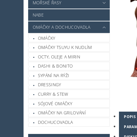
MOŘSKÉ ŘASY
NABE
OMÁČKY A DOCHUCOVADLA
OMÁČKY
OMÁČKY TSUYU K NUDLÍM
OCTY, OLEJE A MIRIN
DASHI & BONITO
SYPÁNÍ NA RÝŽI
DRESSINGY
CURRY & STEW
SÓJOVÉ OMÁČKY
OMÁČKY NA GRILOVÁNÍ
POPIS
DOCHUCOVADLA
PARAM
DISKU