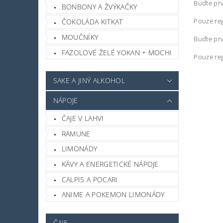
Buďte prv
BONBONY A ŽVÝKAČKY
Pouze reg
ČOKOLÁDA KITKAT
MOUČNÍKY
Buďte prv
FAZOLOVÉ ŽELÉ YOKAN + MOCHI
Pouze reg
SAKE A JINÝ ALKOHOL
NÁPOJE
ČAJE V LAHVI
RAMUNE
LIMONÁDY
KÁVY A ENERGETICKÉ NÁPOJE
CALPIS A POCARI
ANIME A POKEMON LIMONÁDY
ČAJE