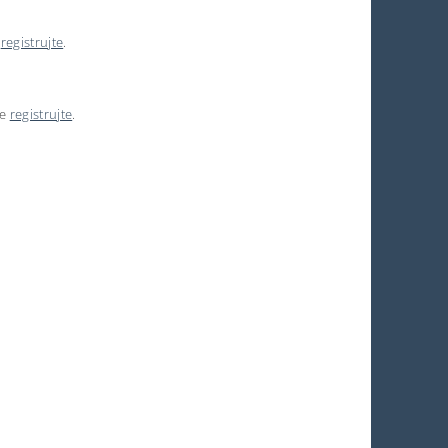
e
registrujte
.
se
registrujte
.