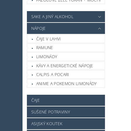
SAKE A JINÝ ALKOHOL
NÁPOJE
ČAJE V LAHVI
RAMUNE
LIMONÁDY
KÁVY A ENERGETICKÉ NÁPOJE
CALPIS A POCARI
ANIME A POKEMON LIMONÁDY
ČAJE
SUŠENÉ POTRAVINY
ASIJSKÝ KOUTEK