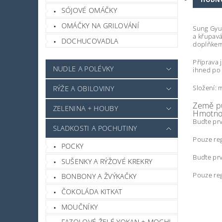
SÓJOVÉ OMÁČKY
OMÁČKY NA GRILOVÁNÍ
Sung Gyu
a křupavá
DOCHUCOVADLA
doplňkem
Příprava 
NUDLE A POLÉVKY
ihned po 
Složení: 
RÝŽE A OBILOVINY
Země p
ZELENINA + HOUBY
Hmotnos
Buďte prv
SLADKOSTI A POCHUTINY
Pouze reg
POCKY
Buďte prv
SUŠENKY A RÝŽOVÉ KREKRY
Pouze reg
BONBONY A ŽVÝKAČKY
ČOKOLÁDA KITKAT
MOUČNÍKY
FAZOLOVÉ ŽELÉ YOKAN + MOCHI