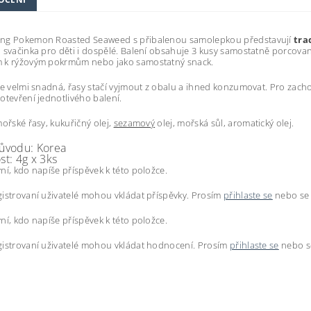
ng Pokemon Roasted Seaweed s přibalenou samolepkou představují
tra
 svačinka pro děti i dospělé. Balení obsahuje 3 kusy samostatně porcovaný
 k rýžovým pokrmům nebo jako samostatný snack.
je velmi snadná, řasy stačí vyjmout z obalu a ihned konzumovat. Pro za
otevření jednotlivého balení.
mořské řasy, kukuřičný olej,
sezamový
olej, mořská sůl, aromatický olej.
ůvodu: Korea
t: 4g x 3ks
ní, kdo napíše příspěvek k této položce.
istrovaní uživatelé mohou vkládat příspěvky. Prosím
přihlaste se
nebo s
ní, kdo napíše příspěvek k této položce.
istrovaní uživatelé mohou vkládat hodnocení. Prosím
přihlaste se
nebo 