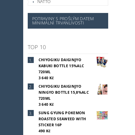
NATTO
POTRAVINY S PROŠLÝM DATEM
MINIMÁLNÍ TRVANLIVOSTI
TOP 10
CHIYOGIKU DAIGINJYO
KABUKI BOTTLE 15%ALC
720ML
3 640 Kč
CHIYOGIKU DAIGINJYO
NINGYO BOTTLE 15,8%ALC
720ML
3 640 Kč
SUNG GYUNG POKEMON
ROASTED SEAWEED WITH
STICKER 16P
490 Kč