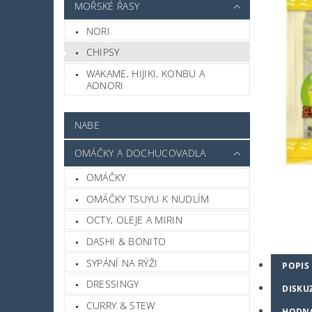
MOŘSKÉ ŘASY
NORI
CHIPSY
WAKAME, HIJIKI, KONBU A
AONORI
NABE
OMÁČKY A DOCHUCOVADLA
OMÁČKY
OMÁČKY TSUYU K NUDLÍM
OCTY, OLEJE A MIRIN
DASHI & BONITO
SYPÁNÍ NA RÝŽI
POPIS
DRESSINGY
DISKU
CURRY & STEW
HODN