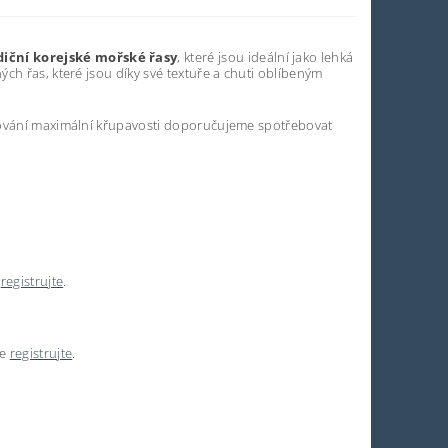
diční korejské mořské řasy
, které jsou ideální jako lehká
ch řas, které jsou díky své textuře a chuti oblíbeným
chování maximální křupavosti doporučujeme spotřebovat
e
registrujte
.
se
registrujte
.