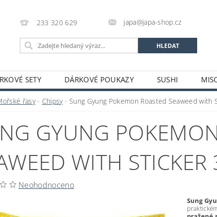
japa@japa-shop.cz
233 320 629
RKOVÉ SETY
DÁRKOVÉ POUKAZY
SUSHI
MIS
NUDLE A POLÉVKY
RÝŽE A OBILOVINY
ZELENINA
Mořské řasy
Chipsy
Sung Gyung Pokemon Roasted Seaweed with S
ALKOHOL
NÁPOJE
ČAJE
SUŠENÉ POTRAVINY
NG GYUNG POKEMON
STATNÍ
JAPONSKÉ FIGURKY
LEKCE VAŘENÍ
PR
OŽÍ
POTRAVINY S PROŠLÝM DATEM MINIMÁLNÍ TRVANLIV
AWEED WITH STICKER 
A A PLATBY
Neohodnoceno
Sung Gy
praktickém
pražené 