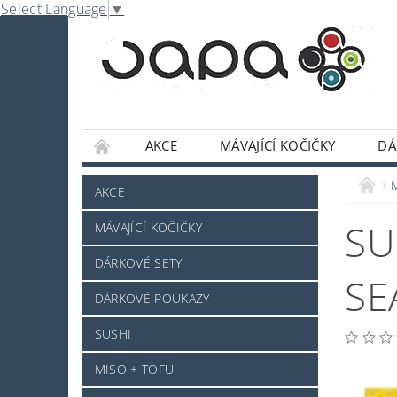
Select Language
▼
AKCE
MÁVAJÍCÍ KOČIČKY
DÁ
NABE
OMÁČKY A DOCHUCOVADLA
AKCE
SLADKOSTI A POCHUTINY
SAKE A JINÝ 
SU
MÁVAJÍCÍ KOČIČKY
JAPONSKÉ NÁDOBÍ
KOSMETIKA
O
DÁRKOVÉ SETY
PRO ZVÍŘÁTKA - NOVINKA
MRAŽENÉ ZB
SE
DÁRKOVÉ POUKAZY
NAPIŠTE NÁM
KONTAKTY
DOPRAV
SUSHI
MISO + TOFU