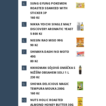
SUNG GYUNG POKEMON
ROASTED SEAWEED WITH
STICKER 3P
160 Kč
NIKKA YOICHI SINGLE MALT
DISCOVERY AROMATIC YEAST
5 800 Kč
NISSIN RAO MISO 99G
90 Kč
SHIMAYA DASHI NO MOTO
40G
80 Kč
KIKKOMAN SÓJOVÁ OMÁČKA S
NIŽŠÍM OBSAHEM SOLI 1 L
230 Kč
SHOWA DELICIOUS MAGIC
TEMPURA MOUKA 200G
160 Kč
NUTS HOLIC ROASTED
ALMOND HONEY BUTTER 30G