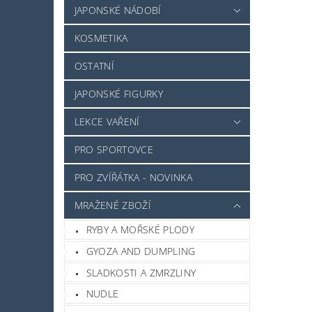
JAPONSKÉ NÁDOBÍ
KOSMETIKA
OSTATNÍ
JAPONSKÉ FIGURKY
LEKCE VAŘENÍ
PRO SPORTOVCE
PRO ZVÍŘÁTKA - NOVINKA
MRAŽENÉ ZBOŽÍ
RYBY A MOŘSKÉ PLODY
GYOZA AND DUMPLING
SLADKOSTI A ZMRZLINY
NUDLE