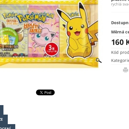
rychlá sva
Dostupn
Měrná c
160 
Kód pro
Kategori
ZE
OCENÍ