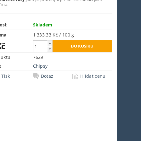
čina.
ost
Skladem
ena
1 333,33 Kč / 100 g
Kč
duktu
7629
e
Chipsy
Tisk
Dotaz
Hlídat cenu