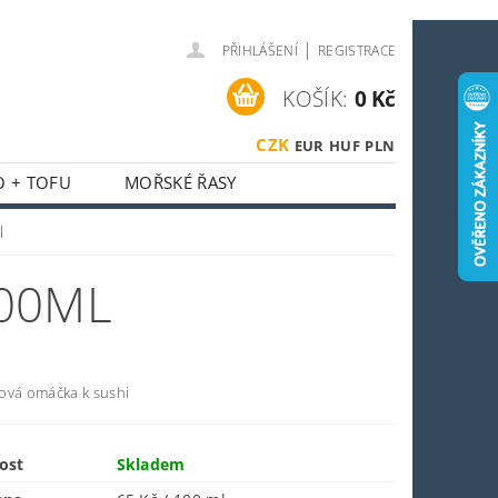
|
PŘIHLÁŠENÍ
REGISTRACE
KOŠÍK:
0 Kč
CZK
EUR
HUF
PLN
O + TOFU
MOŘSKÉ ŘASY
 + HOUBY
l
ASIJSKÝ KOUTEK
00ML
O SPORTOVCE
OSTI
OBCHODNÍ PODMÍNKY
ová omáčka k sushi
ost
Skladem