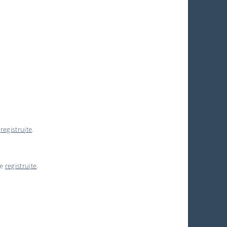
e
registrujte
.
se
registrujte
.