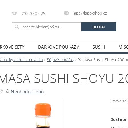
japa@japa-shop.cz
233 320 629
RKOVÉ SETY
DÁRKOVÉ POUKAZY
SUSHI
MIS
NUDLE A POLÉVKY
RÝŽE A OBILOVINY
ZELENINA
Omáčky a dochucovadla
Sójové omáčky
Yamasa Sushi Shoyu 200m
ALKOHOL
NÁPOJE
ČAJE
SUŠENÉ POTRAVINY
MASA SUSHI SHOYU 2
STATNÍ
JAPONSKÉ FIGURKY
LEKCE VAŘENÍ
PR
OŽÍ
POTRAVINY S PROŠLÝM DATEM MINIMÁLNÍ TRVANLIV
Neohodnoceno
A A PLATBY
Tmavá soj
Dostupn