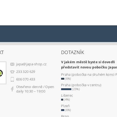
KT
DOTAZNÍK
V jakém městě byste si dovedli
japa
@
japa-shop.cz
představit novou pobočku Japa
233 320 629
Praha (pobočka na druhém konci 
(6%)
606 070 433
Praha (pobočka v centru)
Otevřeno denně / Open
(23%)
daily 10:30 – 19:00
Liberec
(4%)
Plzeň
(6%)
Brno