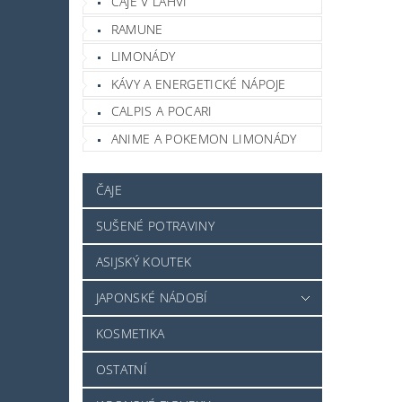
ČAJE V LAHVI
RAMUNE
LIMONÁDY
KÁVY A ENERGETICKÉ NÁPOJE
CALPIS A POCARI
ANIME A POKEMON LIMONÁDY
ČAJE
SUŠENÉ POTRAVINY
ASIJSKÝ KOUTEK
JAPONSKÉ NÁDOBÍ
KOSMETIKA
OSTATNÍ