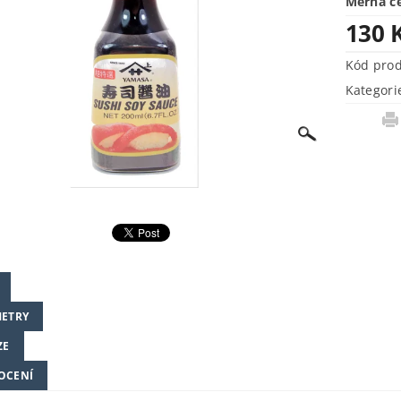
Měrná c
130 
Kód pro
Kategori
ETRY
ZE
OCENÍ