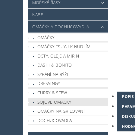
MOŘSKÉ ŘASY
NABE
OMÁČKY A DOCHUCOVADLA
OMÁČKY
OMÁČKY TSUYU K NUDLÍM
OCTY, OLEJE A MIRIN
DASHI & BONITO
SYPÁNÍ NA RÝŽI
DRESSINGY
CURRY & STEW
POPIS
SÓJOVÉ OMÁČKY
PARAM
OMÁČKY NA GRILOVÁNÍ
DISKU
DOCHUCOVADLA
HODN