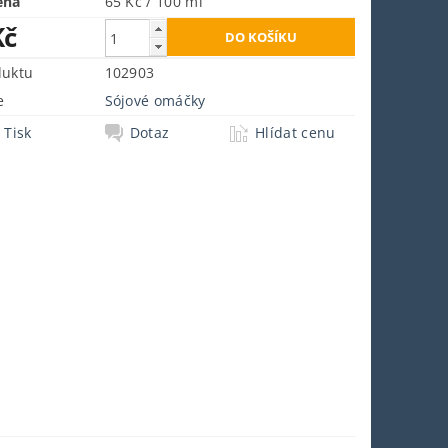
ena
65 Kč / 100 ml
Kč
duktu
102903
e
Sójové omáčky
Tisk
Dotaz
Hlídat cenu