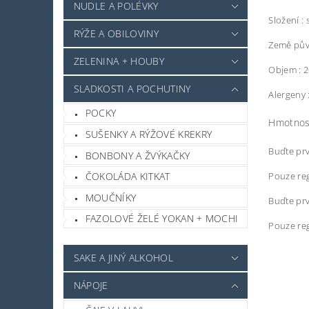
NUDLE A POLÉVKY
Složení : 
RÝŽE A OBILOVINY
Země pův
ZELENINA + HOUBY
Objem : 
SLADKOSTI A POCHUTINY
Alergeny 
POCKY
Hmotnos
SUŠENKY A RÝŽOVÉ KREKRY
Buďte prv
BONBONY A ŽVÝKAČKY
Pouze reg
ČOKOLÁDA KITKAT
MOUČNÍKY
Buďte prv
FAZOLOVÉ ŽELÉ YOKAN + MOCHI
Pouze reg
SAKE A JINÝ ALKOHOL
NÁPOJE