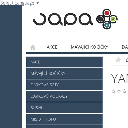
Select Language
▼
AKCE
MÁVAJÍCÍ KOČIČKY
DÁ
NABE
OMÁČKY A DOCHUCOVADLA
AKCE
SLADKOSTI A POCHUTINY
SAKE A JINÝ 
YA
MÁVAJÍCÍ KOČIČKY
JAPONSKÉ NÁDOBÍ
KOSMETIKA
O
DÁRKOVÉ SETY
PRO ZVÍŘÁTKA - NOVINKA
MRAŽENÉ ZB
DÁRKOVÉ POUKAZY
NAPIŠTE NÁM
KONTAKTY
DOPRAV
SUSHI
MISO + TOFU