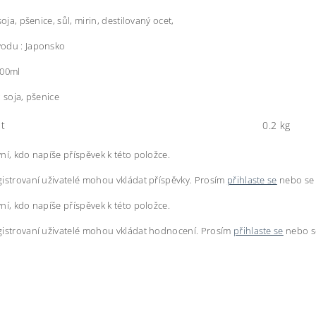
soja, pšenice, sůl, mirin, destilovaný ocet,
odu : Japonsko
200ml
: soja, pšenice
t
0.2 kg
ní, kdo napíše příspěvek k této položce.
istrovaní uživatelé mohou vkládat příspěvky. Prosím
přihlaste se
nebo s
ní, kdo napíše příspěvek k této položce.
istrovaní uživatelé mohou vkládat hodnocení. Prosím
přihlaste se
nebo 