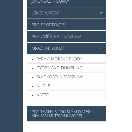
JAPONSKÉ FIGURKY
LEKCE VAŘENÍ
PRO SPORTOVCE
PRO ZVÍŘÁTKA - NOVINKA
MRAŽENÉ ZBOŽÍ
RYBY A MOŘSKÉ PLODY
GYOZA AND DUMPLING
SLADKOSTI A ZMRZLINY
NUDLE
NATTO
POTRAVINY S PROŠLÝM DATEM
MINIMÁLNÍ TRVANLIVOSTI