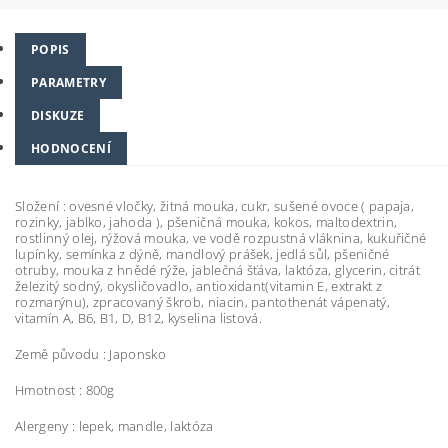
POPIS
PARAMETRY
DISKUZE
HODNOCENÍ
Složení : ovesné vločky, žitná mouka, cukr, sušené ovoce ( papaja,
rozinky, jablko, jahoda ), pšeničná mouka, kokos, maltodextrin,
rostlinný olej, rýžová mouka, ve vodě rozpustná vláknina, kukuřičné
lupínky, semínka z dýně, mandlový prášek, jedlá sůl, pšeničné
otruby, mouka z hnědé rýže, jablečná šťáva, laktóza, glycerin, citrát
železitý sodný, okysličovadlo, antioxidant(vitamin E, extrakt z
rozmarýnu), zpracovaný škrob, niacin, pantothenát vápenatý,
vitamín A, B6, B1, D, B12, kyselina listová.
Země původu : Japonsko
Hmotnost : 800g
Alergeny : lepek, mandle, laktóza