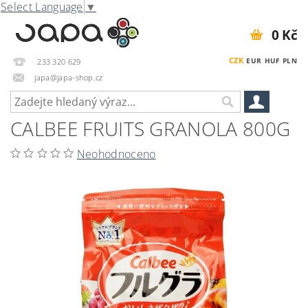
Select Language
▼
0 Kč
CZK
EUR
HUF
PLN
233 320 629
japa@japa-shop.cz
CALBEE FRUITS GRANOLA 800G
Neohodnoceno