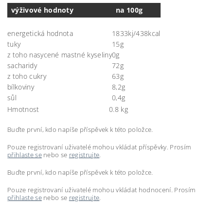
výživové hodnoty
na 100g
energetická hodnota
1833kj/438kcal
tuky
15g
z toho nasycené mastné kyseliny
0g
sacharidy
72g
z toho cukry
63g
bílkoviny
8,2g
sůl
0,4g
Hmotnost
0.8 kg
Buďte první, kdo napíše příspěvek k této položce.
Pouze registrovaní uživatelé mohou vkládat příspěvky. Prosím
přihlaste se
nebo se
registrujte
.
Buďte první, kdo napíše příspěvek k této položce.
Pouze registrovaní uživatelé mohou vkládat hodnocení. Prosím
přihlaste se
nebo se
registrujte
.