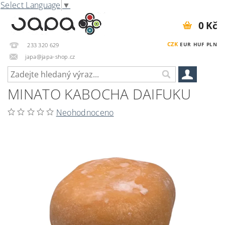
Select Language
▼
0 Kč
CZK
EUR
HUF
PLN
233 320 629
japa@japa-shop.cz
MINATO KABOCHA DAIFUKU
Neohodnoceno