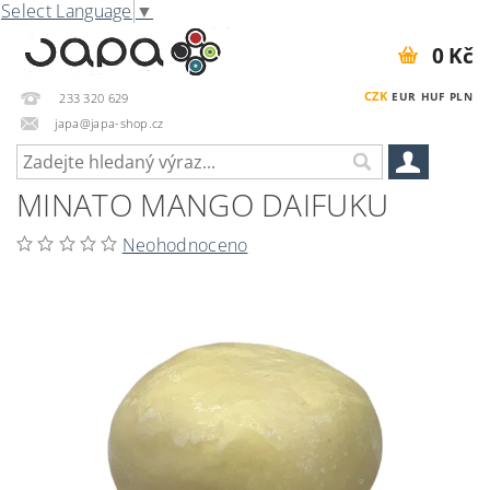
Select Language
▼
0 Kč
CZK
EUR
HUF
PLN
233 320 629
japa@japa-shop.cz
MINATO MANGO DAIFUKU
Neohodnoceno