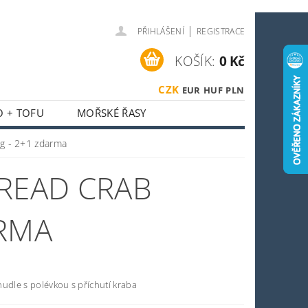
|
PŘIHLÁŠENÍ
REGISTRACE
KOŠÍK:
0 Kč
CZK
EUR
HUF
PLN
O + TOFU
MOŘSKÉ ŘASY
 + HOUBY
0g - 2+1 zdarma
ASIJSKÝ KOUTEK
HREAD CRAB
O SPORTOVCE
OSTI
OBCHODNÍ PODMÍNKY
ARMA
udle s polévkou s příchutí kraba