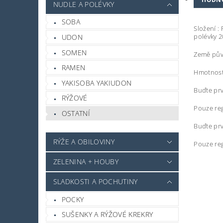
NUDLE A POLÉVKY
SOBA
Složení :
polévky 2
UDON
SOMEN
Země pův
RAMEN
Hmotnost
YAKISOBA YAKIUDON
Buďte prv
RÝŽOVÉ
Pouze reg
OSTATNÍ
Buďte prv
RÝŽE A OBILOVINY
Pouze reg
ZELENINA + HOUBY
SLADKOSTI A POCHUTINY
POCKY
SUŠENKY A RÝŽOVÉ KREKRY