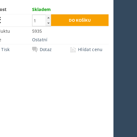
ost
Skladem
č
duktu
5935
e
Ostatní
Tisk
Dotaz
Hlídat cenu