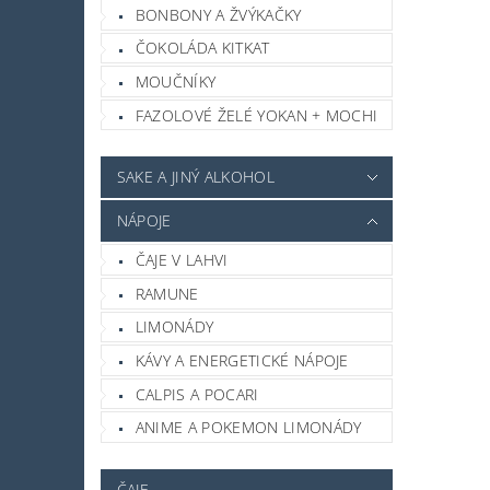
BONBONY A ŽVÝKAČKY
ČOKOLÁDA KITKAT
MOUČNÍKY
FAZOLOVÉ ŽELÉ YOKAN + MOCHI
SAKE A JINÝ ALKOHOL
NÁPOJE
ČAJE V LAHVI
RAMUNE
LIMONÁDY
KÁVY A ENERGETICKÉ NÁPOJE
CALPIS A POCARI
ANIME A POKEMON LIMONÁDY
ČAJE