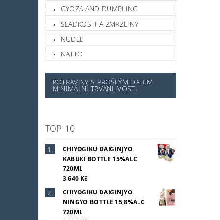
GYOZA AND DUMPLING
SLADKOSTI A ZMRZLINY
NUDLE
NATTO
POTRAVINY S PROŠLÝM DATEM
MINIMÁLNÍ TRVANLIVOSTI
TOP 10
CHIYOGIKU DAIGINJYO
KABUKI BOTTLE 15%ALC
720ML
3 640 Kč
CHIYOGIKU DAIGINJYO
NINGYO BOTTLE 15,8%ALC
720ML