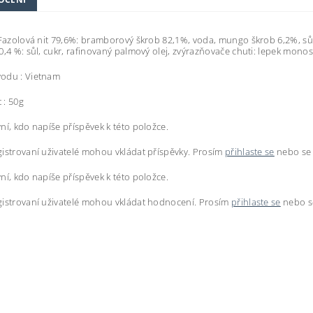
 Fazolová nit 79,6%: bramborový škrob 82,1%, voda, mungo škrob 6,2%, sůl
0,4 %: sůl, cukr, rafinovaný palmový olej, zvýrazňovače chuti: lepek mon
odu : Vietnam
 : 50g
ní, kdo napíše příspěvek k této položce.
istrovaní uživatelé mohou vkládat příspěvky. Prosím
přihlaste se
nebo s
ní, kdo napíše příspěvek k této položce.
istrovaní uživatelé mohou vkládat hodnocení. Prosím
přihlaste se
nebo 