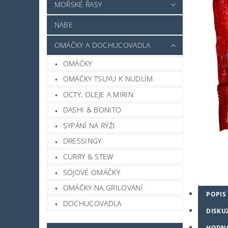
MOŘSKÉ ŘASY
NABE
OMÁČKY A DOCHUCOVADLA
OMÁČKY
OMÁČKY TSUYU K NUDLÍM
OCTY, OLEJE A MIRIN
DASHI & BONITO
SYPÁNÍ NA RÝŽI
DRESSINGY
CURRY & STEW
SÓJOVÉ OMÁČKY
OMÁČKY NA GRILOVÁNÍ
POPIS
DOCHUCOVADLA
DISKU
HODN