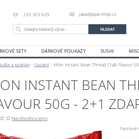
japa@japa-shop.cz
233 320 629
RKOVÉ SETY
DÁRKOVÉ POUKAZY
SUSHI
MIS
NUDLE A POLÉVKY
RÝŽE A OBILOVINY
ZELENINA
Nudle a polévky
Ostatní
Vifon Instant Bean Thread Crab Flavour 5
ALKOHOL
NÁPOJE
ČAJE
SUŠENÉ POTRAVINY
FON INSTANT BEAN T
STATNÍ
JAPONSKÉ FIGURKY
LEKCE VAŘENÍ
PR
OŽÍ
POTRAVINY S PROŠLÝM DATEM MINIMÁLNÍ TRVANLIV
AVOUR 50G - 2+1 ZD
A A PLATBY
Neohodnoceno
Fazolové n