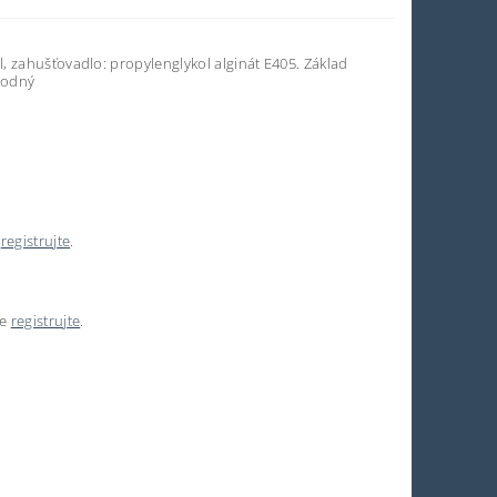
, zahušťovadlo: propylenglykol alginát E405. Základ
osodný
e
registrujte
.
se
registrujte
.