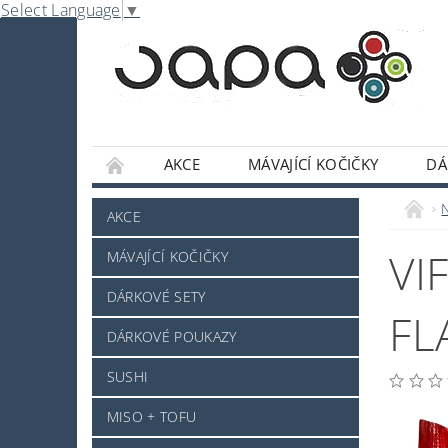
Select Language
▼
AKCE
MÁVAJÍCÍ KOČIČKY
DÁ
NABE
OMÁČKY A DOCHUCOVADLA
AKCE
SLADKOSTI A POCHUTINY
SAKE A JINÝ 
VI
MÁVAJÍCÍ KOČIČKY
JAPONSKÉ NÁDOBÍ
KOSMETIKA
O
DÁRKOVÉ SETY
PRO ZVÍŘÁTKA - NOVINKA
MRAŽENÉ ZB
FL
DÁRKOVÉ POUKAZY
NAPIŠTE NÁM
KONTAKTY
DOPRAV
SUSHI
MISO + TOFU