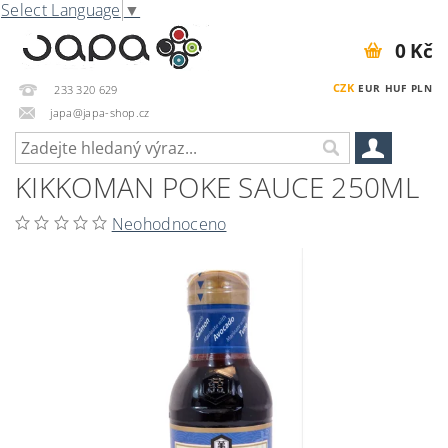
Select Language
▼
0 Kč
CZK
EUR
HUF
PLN
233 320 629
japa@japa-shop.cz
KIKKOMAN POKE SAUCE 250ML
Neohodnoceno