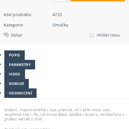
Kód produktu
4723
Kategorie
Omáčky
Dotaz
Hlídat cenu
POPIS
PARAMETRY
VIDEO
DISKUZE
HODNOCENÍ
Složení : Sojová omáčka ( soja, pšenice, sůl ) 42%, voda, cukr,
sezamový olej 1,7%, citrónová šťáva, výtažek z kvasnic, mořská řasa v
prášku, extrakt z chilli.