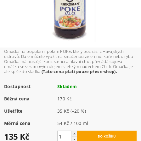
Omáčka na populární pokrm POKE, který pochází z Havajských
ostrovů. Dále můžete využít na smaženou zeleninu, kuře nebo rybu.
Omáčka má hustější konzistenci a hlavní chuť převládá sojová
omáčka se sezamovým olejem s lehkým nádechem Chilli. Omáčka je
ale spíše do sladka
(Tato cena platí pouze přes e-shop).
Dostupnost
Skladem
Běžná cena
170 Kč
Ušetříte
35 Kč
(–20 %)
Měrná cena
54 Kč / 100 ml
135 Kč