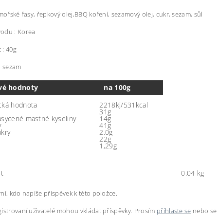
 mořské řasy, řepkový olej,BBQ koření, sezamový olej, cukr, sezam, sůl
odu : Korea
 : 40g
: sezam
vé hodnoty
na 100g
cká hodnota
2218kj/531kcal
31g
asycené mastné kyseliny
14g
y
41g
ukry
2,0g
22g
1,29g
t
0.04 kg
ní, kdo napíše příspěvek k této položce.
istrovaní uživatelé mohou vkládat příspěvky. Prosím
přihlaste se
nebo s