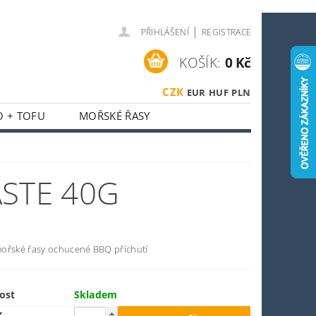
|
PŘIHLÁŠENÍ
REGISTRACE
KOŠÍK:
0 Kč
CZK
EUR
HUF
PLN
O + TOFU
MOŘSKÉ ŘASY
 + HOUBY
ASIJSKÝ KOUTEK
ASTE 40G
O SPORTOVCE
OSTI
OBCHODNÍ PODMÍNKY
ořské řasy ochucené BBQ příchutí
ost
Skladem