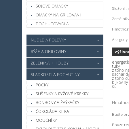
SÓJOVÉ OMÁČKY
Složení :
OMÁČKY NA GRILOVÁNÍ
Země pův
DOCHUCOVADLA
Hmotnost
Alergeny 
NUDLE A POLÉVKY
RÝŽE A OBILOVINY
výživo
energeti
ZELENINA + HOUBY
tuky
z toho n
sacharid
SLADKOSTI A POCHUTINY
z toho c
bílkoviny
POCKY
sůl
SUŠENKY A RÝŽOVÉ KREKRY
Hmotnos
BONBONY A ŽVÝKAČKY
ČOKOLÁDA KITKAT
Buďte prv
MOUČNÍKY
Pouze reg
FAZOLOVÉ ŽELÉ YOKAN + MOCHI