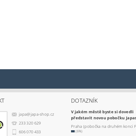
KT
DOTAZNÍK
V jakém městě byste si dovedli
japa
@
japa-shop.cz
představit novou pobočku Japa
233 320 629
Praha (pobočka na druhém konci 
(6%)
606 070 433