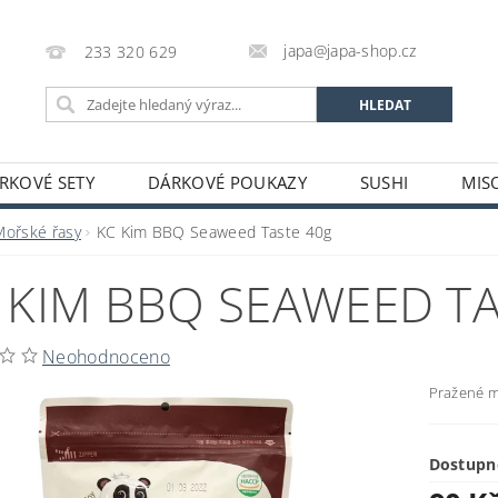
japa@japa-shop.cz
233 320 629
RKOVÉ SETY
DÁRKOVÉ POUKAZY
SUSHI
MIS
NUDLE A POLÉVKY
RÝŽE A OBILOVINY
ZELENINA
Mořské řasy
KC Kim BBQ Seaweed Taste 40g
ALKOHOL
NÁPOJE
ČAJE
SUŠENÉ POTRAVINY
 KIM BBQ SEAWEED T
STATNÍ
JAPONSKÉ FIGURKY
LEKCE VAŘENÍ
PR
OŽÍ
POTRAVINY S PROŠLÝM DATEM MINIMÁLNÍ TRVANLIV
Neohodnoceno
A A PLATBY
Pražené m
Dostupn