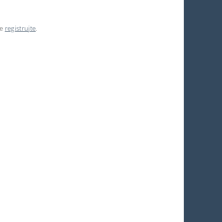
se
registrujte
.