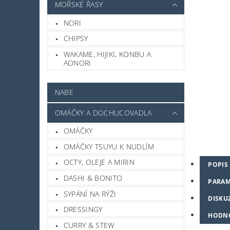
MOŘSKÉ ŘASY
NORI
CHIPSY
WAKAME, HIJIKI, KONBU A
AONORI
NABE
OMÁČKY A DOCHUCOVADLA
OMÁČKY
OMÁČKY TSUYU K NUDLÍM
OCTY, OLEJE A MIRIN
POPIS
DASHI & BONITO
PARAM
SYPÁNÍ NA RÝŽI
DISKU
DRESSINGY
HODN
CURRY & STEW