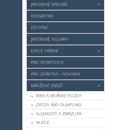
JAPONSKÉ NÁDOBÍ
KOSMETIKA
OSTATNÍ
JAPONSKÉ FIGURKY
LEKCE VAŘENÍ
PRO SPORTOVCE
PRO ZVÍŘÁTKA - NOVINKA
MRAŽENÉ ZBOŽÍ
RYBY A MOŘSKÉ PLODY
GYOZA AND DUMPLING
SLADKOSTI A ZMRZLINY
NUDLE