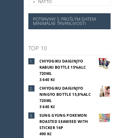
NATTO
POTRAVINY S PROŠLÝM DATEM
MINIMÁLNÍ TRVANLIVOSTI
TOP 10
CHIYOGIKU DAIGINJYO
KABUKI BOTTLE 15%ALC
720ML
3 640 Kč
CHIYOGIKU DAIGINJYO
NINGYO BOTTLE 15,8%ALC
720ML
3 640 Kč
SUNG GYUNG POKEMON
ROASTED SEAWEED WITH
STICKER 16P
490 Kč