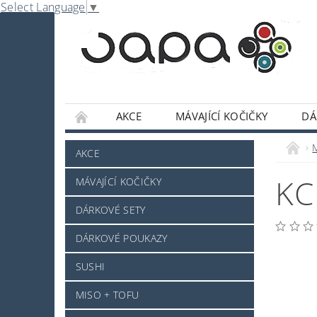
Select Language
▼
AKCE
MÁVAJÍCÍ KOČIČKY
DÁ
NABE
OMÁČKY A DOCHUCOVADLA
AKCE
SLADKOSTI A POCHUTINY
SAKE A JINÝ 
KC
MÁVAJÍCÍ KOČIČKY
JAPONSKÉ NÁDOBÍ
KOSMETIKA
O
DÁRKOVÉ SETY
PRO ZVÍŘÁTKA - NOVINKA
MRAŽENÉ ZB
DÁRKOVÉ POUKAZY
NAPIŠTE NÁM
KONTAKTY
DOPRAV
SUSHI
MISO + TOFU