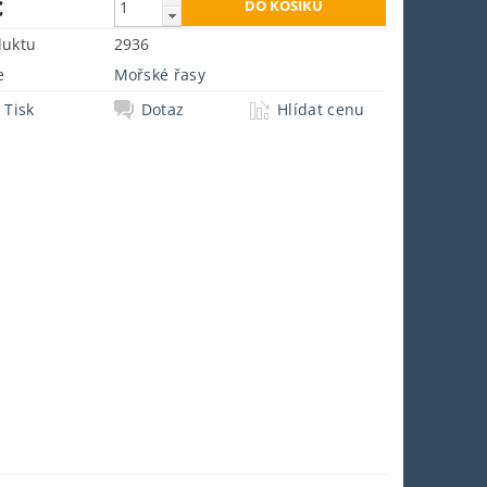
č
duktu
2936
e
Mořské řasy
Tisk
Dotaz
Hlídat cenu