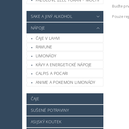
Buďte prv
SAKE A JINÝ ALKOHOL
Pouze reg
NÁPOJE
ČAJE V LAHVI
RAMUNE
LIMONÁDY
KÁVY A ENERGETICKÉ NÁPOJE
CALPIS A POCARI
ANIME A POKEMON LIMONÁDY
ČAJE
SUŠENÉ POTRAVINY
ASIJSKÝ KOUTEK