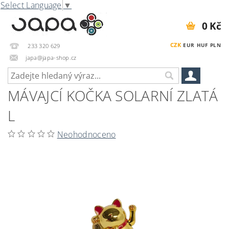
Select Language
▼
0 Kč
CZK
EUR
HUF
PLN
233 320 629
japa@japa-shop.cz
MÁVAJCÍ KOČKA SOLARNÍ ZLATÁ
L
Neohodnoceno