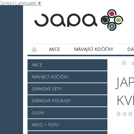
Select Language
▼
AKCE
MÁVAJÍCÍ KOČIČKY
DÁ
NABE
OMÁČKY A DOCHUCOVADLA
AKCE
SLADKOSTI A POCHUTINY
SAKE A JINÝ 
JA
MÁVAJÍCÍ KOČIČKY
JAPONSKÉ NÁDOBÍ
KOSMETIKA
O
DÁRKOVÉ SETY
PRO ZVÍŘÁTKA - NOVINKA
MRAŽENÉ ZB
KV
DÁRKOVÉ POUKAZY
NAPIŠTE NÁM
KONTAKTY
DOPRAV
SUSHI
MISO + TOFU