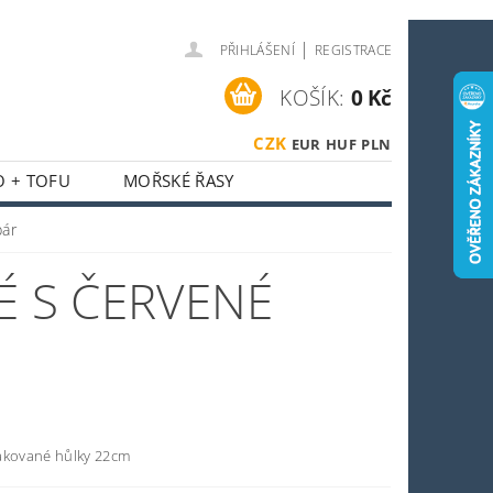
|
PŘIHLÁŠENÍ
REGISTRACE
KOŠÍK:
0 Kč
CZK
EUR
HUF
PLN
O + TOFU
MOŘSKÉ ŘASY
 + HOUBY
pár
ASIJSKÝ KOUTEK
É S ČERVENÉ
O SPORTOVCE
OSTI
OBCHODNÍ PODMÍNKY
akované hůlky 22cm