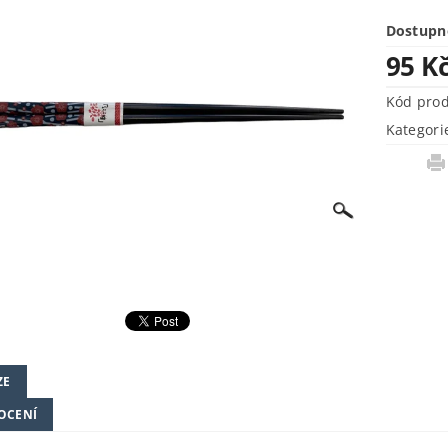
Dostupn
95 K
Kód pro
Kategori
ZE
OCENÍ