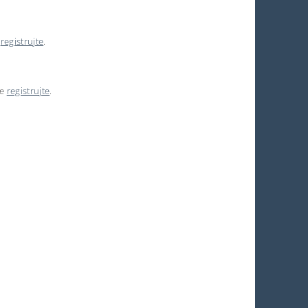
e
registrujte
.
se
registrujte
.