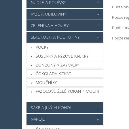
NUDLE A POLÉVKY
Buďte prv
RÝŽE A OBILOVINY
Pouze reg
ZELENINA + HOUBY
Buďte prv
SLADKOSTI A POCHUTINY
Pouze reg
POCKY
SUŠENKY A RÝŽOVÉ KREKRY
BONBONY A ŽVÝKAČKY
ČOKOLÁDA KITKAT
MOUČNÍKY
FAZOLOVÉ ŽELÉ YOKAN + MOCHI
SAKE A JINÝ ALKOHOL
NÁPOJE