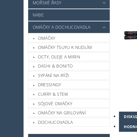
MOŘSKÉ ŘASY
NABE
OMÁČKY A DOCHUCOVADLA
OMÁČKY
OMÁČKY TSUYU K NUDLÍM
OCTY, OLEJE A MIRIN
DASHI & BONITO
SYPÁNÍ NA RÝŽI
DRESSINGY
CURRY & STEW
SÓJOVÉ OMÁČKY
OMÁČKY NA GRILOVÁNÍ
DISKU
DOCHUCOVADLA
HODN