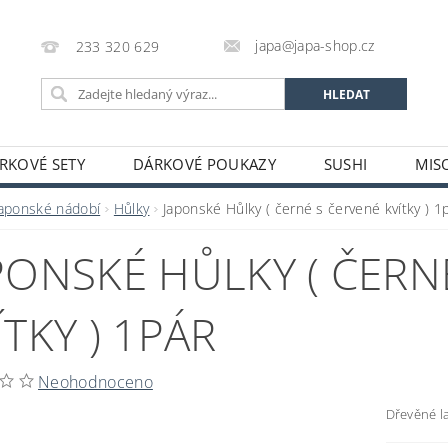
japa@japa-shop.cz
233 320 629
RKOVÉ SETY
DÁRKOVÉ POUKAZY
SUSHI
MIS
NUDLE A POLÉVKY
RÝŽE A OBILOVINY
ZELENINA
Japonské nádobí
Hůlky
Japonské Hůlky ( černé s červené kvítky ) 1
ALKOHOL
NÁPOJE
ČAJE
SUŠENÉ POTRAVINY
PONSKÉ HŮLKY ( ČERN
STATNÍ
JAPONSKÉ FIGURKY
LEKCE VAŘENÍ
PR
OŽÍ
POTRAVINY S PROŠLÝM DATEM MINIMÁLNÍ TRVANLIV
ÍTKY ) 1PÁR
A A PLATBY
Neohodnoceno
Dřevěné l