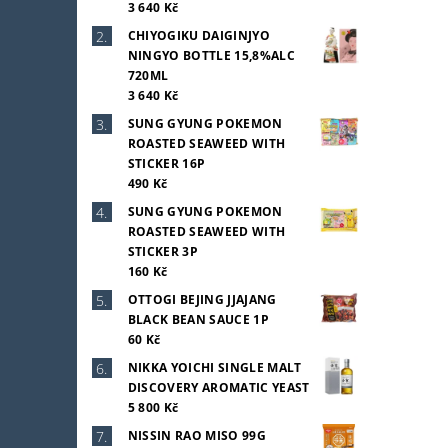
3 640 Kč
CHIYOGIKU DAIGINJYO
NINGYO BOTTLE 15,8%ALC
720ML
3 640 Kč
SUNG GYUNG POKEMON
ROASTED SEAWEED WITH
STICKER 16P
490 Kč
SUNG GYUNG POKEMON
ROASTED SEAWEED WITH
STICKER 3P
160 Kč
OTTOGI BEJING JJAJANG
BLACK BEAN SAUCE 1P
60 Kč
NIKKA YOICHI SINGLE MALT
DISCOVERY AROMATIC YEAST
5 800 Kč
NISSIN RAO MISO 99G