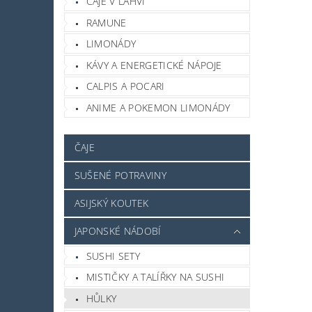
ČAJE V LAHVI
RAMUNE
LIMONÁDY
KÁVY A ENERGETICKÉ NÁPOJE
CALPIS A POCARI
ANIME A POKEMON LIMONÁDY
ČAJE
SUŠENÉ POTRAVINY
ASIJSKÝ KOUTEK
JAPONSKÉ NÁDOBÍ
SUSHI SETY
MISTIČKY A TALÍŘKY NA SUSHI
HŮLKY