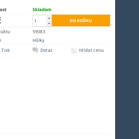
ost
Skladem
č
duktu
59083
e
Hůlky
Tisk
Dotaz
Hlídat cenu