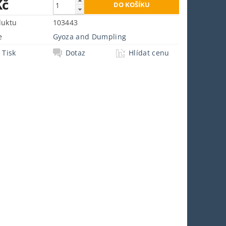
Kč
duktu
103443
e
Gyoza and Dumpling
Tisk
Dotaz
Hlídat cenu