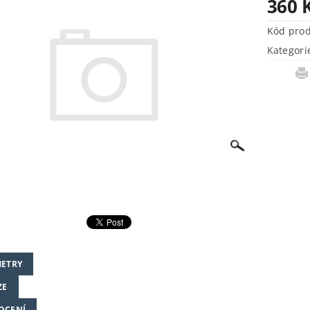
360 
Kód pro
Kategori
ETRY
ZE
OCENÍ