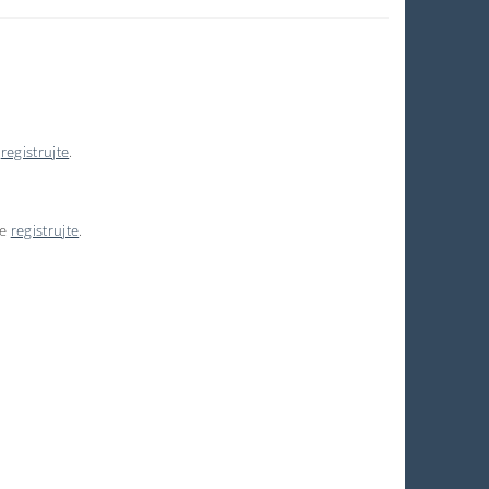
e
registrujte
.
se
registrujte
.