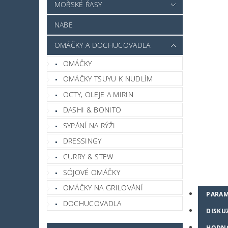
MOŘSKÉ ŘASY
NABE
OMÁČKY A DOCHUCOVADLA
OMÁČKY
OMÁČKY TSUYU K NUDLÍM
OCTY, OLEJE A MIRIN
DASHI & BONITO
SYPÁNÍ NA RÝŽI
DRESSINGY
CURRY & STEW
SÓJOVÉ OMÁČKY
OMÁČKY NA GRILOVÁNÍ
PARAM
DOCHUCOVADLA
DISKU
HODN