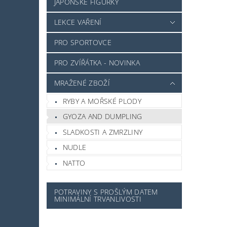
JAPONSKÉ FIGURKY
LEKCE VAŘENÍ
PRO SPORTOVCE
PRO ZVÍŘÁTKA - NOVINKA
MRAŽENÉ ZBOŽÍ
RYBY A MOŘSKÉ PLODY
GYOZA AND DUMPLING
SLADKOSTI A ZMRZLINY
NUDLE
NATTO
POTRAVINY S PROŠLÝM DATEM
MINIMÁLNÍ TRVANLIVOSTI