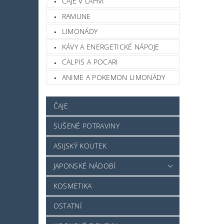
ČAJE V LAHVI
RAMUNE
LIMONÁDY
KÁVY A ENERGETICKÉ NÁPOJE
CALPIS A POCARI
ANIME A POKEMON LIMONÁDY
ČAJE
SUŠENÉ POTRAVINY
ASIJSKÝ KOUTEK
JAPONSKÉ NÁDOBÍ
KOSMETIKA
OSTATNÍ