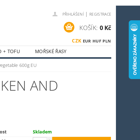
|
PŘIHLÁŠENÍ
REGISTRACE
KOŠÍK:
0 Kč
CZK
EUR
HUF
PLN
O + TOFU
MOŘSKÉ ŘASY
 + HOUBY
vegetable 600g EU
ASIJSKÝ KOUTEK
CKEN AND
O SPORTOVCE
OSTI
OBCHODNÍ PODMÍNKY
ost
Skladem