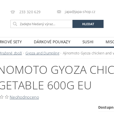
japa@japa-shop.cz
233 320 629
RKOVÉ SETY
DÁRKOVÉ POUKAZY
SUSHI
MIS
NUDLE A POLÉVKY
RÝŽE A OBILOVINY
ZELENINA
Mražené zboží
Gyoza and Dumpling
Ajinomoto Gyoza chicken and 
ALKOHOL
NÁPOJE
ČAJE
SUŠENÉ POTRAVINY
INOMOTO GYOZA CHI
STATNÍ
JAPONSKÉ FIGURKY
LEKCE VAŘENÍ
PR
OŽÍ
POTRAVINY S PROŠLÝM DATEM MINIMÁLNÍ TRVANLIV
GETABLE 600G EU
A A PLATBY
Neohodnoceno
Dostupn