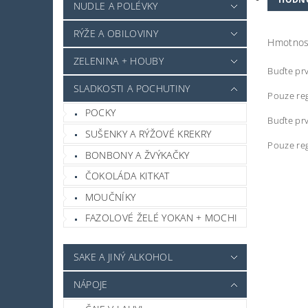
NUDLE A POLÉVKY
RÝŽE A OBILOVINY
Hmotnos
ZELENINA + HOUBY
Buďte prv
SLADKOSTI A POCHUTINY
Pouze reg
POCKY
Buďte prv
SUŠENKY A RÝŽOVÉ KREKRY
Pouze reg
BONBONY A ŽVÝKAČKY
ČOKOLÁDA KITKAT
MOUČNÍKY
FAZOLOVÉ ŽELÉ YOKAN + MOCHI
SAKE A JINÝ ALKOHOL
NÁPOJE