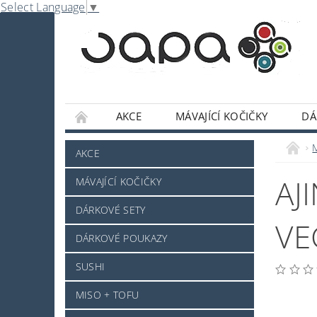
Select Language
▼
AKCE
MÁVAJÍCÍ KOČIČKY
DÁ
NABE
OMÁČKY A DOCHUCOVADLA
AKCE
SLADKOSTI A POCHUTINY
SAKE A JINÝ 
AJ
MÁVAJÍCÍ KOČIČKY
JAPONSKÉ NÁDOBÍ
KOSMETIKA
O
DÁRKOVÉ SETY
PRO ZVÍŘÁTKA - NOVINKA
MRAŽENÉ ZB
VE
DÁRKOVÉ POUKAZY
NAPIŠTE NÁM
KONTAKTY
DOPRAV
SUSHI
MISO + TOFU