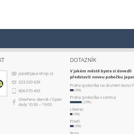
KT
DOTAZNÍK
V jakém městě byste si dovedli
japa
@
japa-shop.cz
představit novou pobočku Japa
233 320 629
Praha (pobočka na druhém konci 
(6%)
606 070 433
Praha (pobočka v centru)
Otevřeno denně / Open
(23%)
daily 10:30 – 19:00
Liberec
(4%)
Plzeň
(6%)
Brno