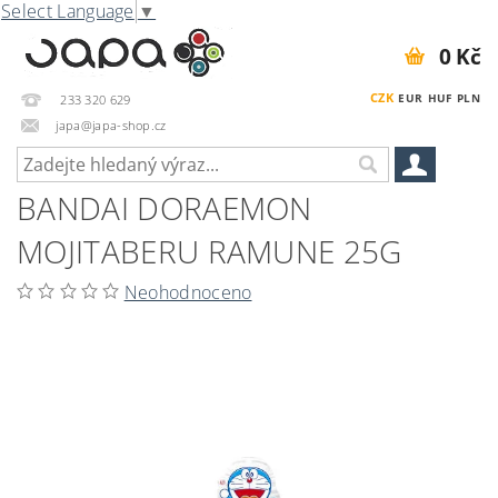
Select Language
▼
0 Kč
CZK
EUR
HUF
PLN
233 320 629
japa@japa-shop.cz
BANDAI DORAEMON
MOJITABERU RAMUNE 25G
Neohodnoceno