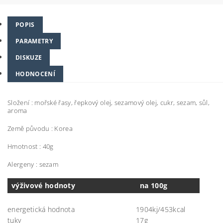
POPIS
PARAMETRY
DISKUZE
HODNOCENÍ
Složení : mořské řasy, řepkový olej, sezamový olej, cukr, sezam, sůl,
aroma
Země původu : Korea
Hmotnost : 40g
Alergeny : sezam
výživové hodnoty
na 100g
energetická hodnota
1904kj/453kcal
tuky
17g