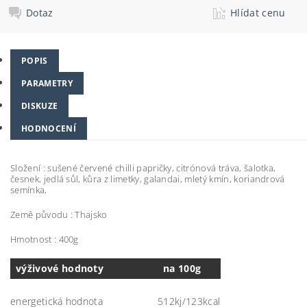
Dotaz
Hlídat cenu
POPIS
PARAMETRY
DISKUZE
HODNOCENÍ
Složení : sušené červené chilli papričky, citrónová tráva, šalotka,
česnek, jedlá sůl, kůra z limetky, galandai, mletý kmín, koriandrová
semínka,
Země původu : Thajsko
Hmotnost : 400g
výživové hodnoty
na 100g
energetická hodnota
512kj/123kcal