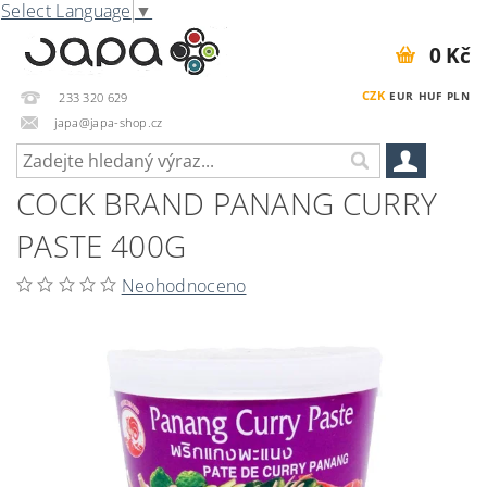
Select Language
▼
0 Kč
CZK
EUR
HUF
PLN
233 320 629
japa@japa-shop.cz
COCK BRAND PANANG CURRY
PASTE 400G
Neohodnoceno