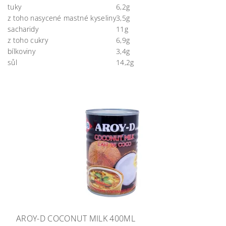
tuky
6,2g
z toho nasycené mastné kyseliny
3,5g
sacharidy
11g
z toho cukry
6,9g
bílkoviny
3,4g
sůl
14,2g
AROY-D COCONUT MILK 400ML