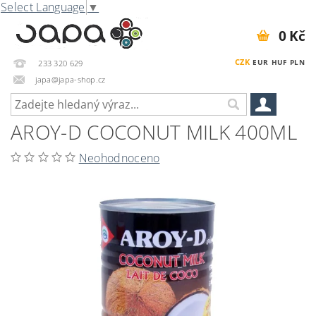
Select Language
▼
0 Kč
CZK
EUR
HUF
PLN
233 320 629
japa@japa-shop.cz
AROY-D COCONUT MILK 400ML
Neohodnoceno