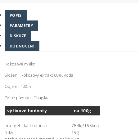
POPIS
PARAMETRY
DISKUZE
HODNOCENÍ
Kokosové mléko
Složení : kokosový extrakt 60%, voda
Objem : 400ml
Z
emě původu : Thajsko
výživové hodnoty
na 100g
energetická hodnota
764kj/165kcal
tuky
19g