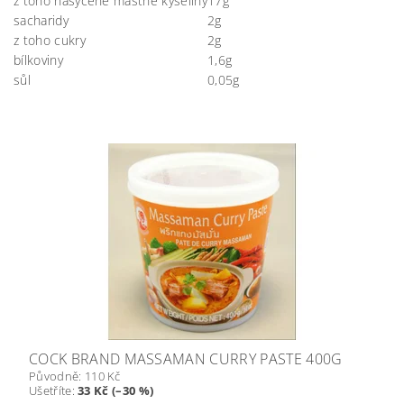
z toho nasycené mastné kyseliny
17g
sacharidy
2g
z toho cukry
2g
bílkoviny
1,6g
sůl
0,05g
COCK BRAND MASSAMAN CURRY PASTE 400G
Původně:
110 Kč
Ušetříte
:
33 Kč (–30 %)