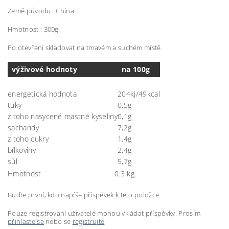
Země původu : China
Hmotnost : 300g
Po otevření skladovat na tmavém a suchém místě.
výživové hodnoty
na 100g
energetická hodnota
204kj/49kcal
tuky
0,5g
z toho nasycené mastné kyseliny
0,1g
sacharidy
7,2g
z toho cukry
1,4g
bílkoviny
2,4g
sůl
5,7g
Hmotnost
0.3 kg
Buďte první, kdo napíše příspěvek k této položce.
Pouze registrovaní uživatelé mohou vkládat příspěvky. Prosím
přihlaste se
nebo se
registrujte
.