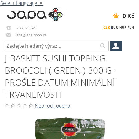
Select Language
▼
0 Kč
CZK
EUR
HUF
PLN
233 320 629
japa@japa-shop.cz
J-BASKET SUSHI TOPPING
BROCCOLI ( GREEN ) 300 G -
PROŠLÉ DATUM MINIMÁLNÍ
TRVANLIVOSTI
Neohodnoceno