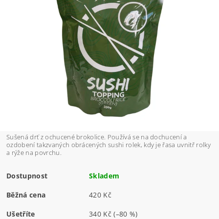
Sušená drť z ochucené brokolice. Používá se na dochucení a
ozdobení takzvaných obrácených sushi rolek, kdy je řasa uvnitř rolky
a rýže na povrchu.
Dostupnost
Skladem
Běžná cena
420 Kč
Ušetříte
340 Kč
(–80 %)