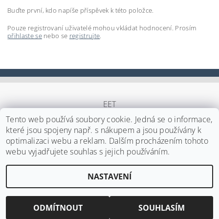
Buďte první, kdo napíše příspěvek k této položce.
Pouze registrovaní uživatelé mohou vkládat hodnocení. Prosím
přihlaste se
nebo se
registrujte
.
EET
Tento web používá soubory cookie. Jedná se o informace,
které jsou spojeny např. s nákupem a jsou používány k
optimalizaci webu a reklam. Dalším procházením tohoto
Upravit nastavení cookies
2026 ©
Japa Foods s.r.o.
, všechna práva vyhrazena
webu vyjadřujete souhlas s jejich používáním.
Vytvořil Shoptet
NASTAVENÍ
ODMÍTNOUT
SOUHLASÍM