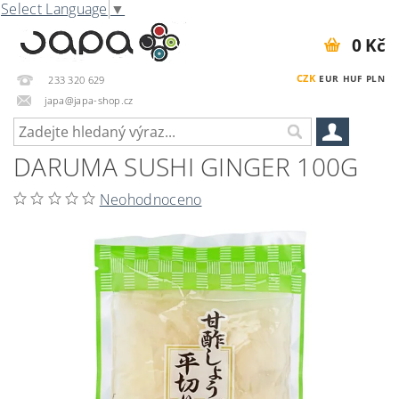
Select Language
▼
0 Kč
CZK
EUR
HUF
PLN
233 320 629
japa@japa-shop.cz
DARUMA SUSHI GINGER 100G
Neohodnoceno