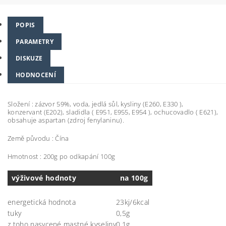
POPIS
PARAMETRY
DISKUZE
HODNOCENÍ
Složení : zázvor 59%, voda, jedlá sůl, kysliny (E260, E330 ),
konzervant (E202), sladidla ( E951, E955, E954 ), ochucovadlo ( E621),
obsahuje aspartan (zdroj fenylaninu).
Země původu : Čína
Hmotnost : 200g po odkapání 100g
výživové hodnoty
na 100g
energetická hodnota
23kj/6kcal
tuky
0,5g
z toho nasycené mastné kyseliny
0,1g