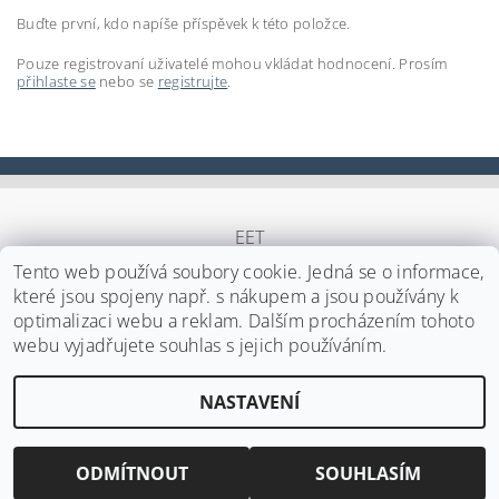
Buďte první, kdo napíše příspěvek k této položce.
Pouze registrovaní uživatelé mohou vkládat hodnocení. Prosím
přihlaste se
nebo se
registrujte
.
EET
Tento web používá soubory cookie. Jedná se o informace,
které jsou spojeny např. s nákupem a jsou používány k
optimalizaci webu a reklam. Dalším procházením tohoto
Upravit nastavení cookies
2026 ©
Japa Foods s.r.o.
, všechna práva vyhrazena
webu vyjadřujete souhlas s jejich používáním.
Vytvořil Shoptet
NASTAVENÍ
ODMÍTNOUT
SOUHLASÍM