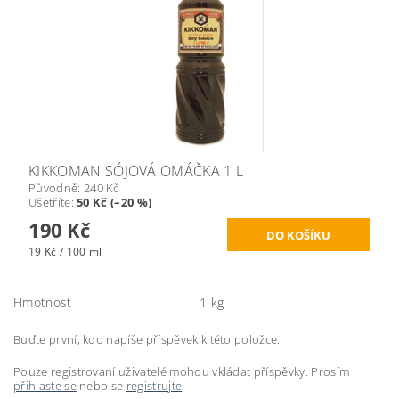
KIKKOMAN SÓJOVÁ OMÁČKA 1 L
Původně:
240 Kč
Ušetříte
:
50 Kč (–20 %)
190 Kč
19 Kč / 100 ml
Hmotnost
1 kg
Buďte první, kdo napíše příspěvek k této položce.
Pouze registrovaní uživatelé mohou vkládat příspěvky. Prosím
přihlaste se
nebo se
registrujte
.