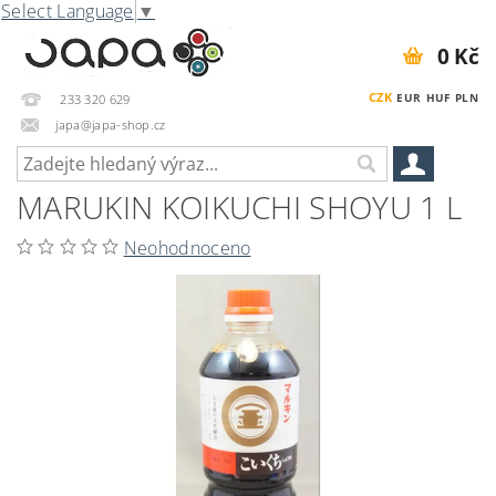
Select Language
▼
0 Kč
CZK
EUR
HUF
PLN
233 320 629
japa@japa-shop.cz
MARUKIN KOIKUCHI SHOYU 1 L
Neohodnoceno