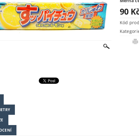
Měrná c
90 K
Kód pro
Kategori
ETRY
ZE
OCENÍ