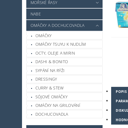
MOŘSKÉ ŘASY
NABE
OMÁČKY A DOCHUCOVADLA
OMÁČKY
OMÁČKY TSUYU K NUDLÍM
OCTY, OLEJE A MIRIN
DASHI & BONITO
SYPÁNÍ NA RÝŽI
DRESSINGY
CURRY & STEW
POPIS
SÓJOVÉ OMÁČKY
PARAM
OMÁČKY NA GRILOVÁNÍ
DISKU
DOCHUCOVADLA
HODN