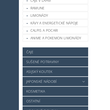
ČAJE V LAHVI
RAMUNE
LIMONÁDY
KÁVY A ENERGETICKÉ NÁPOJE
CALPIS A POCARI
ANIME A POKEMON LIMONÁDY
ČAJE
SUŠENÉ POTRAVINY
ASIJSKÝ KOUTEK
JAPONSKÉ NÁDOBÍ
KOSMETIKA
OSTATNÍ