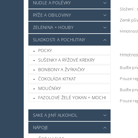
NUDLE A POLÉVKY
Složení :
RÝŽE A OBILOVINY
Země pův
ZELENINA + HOUBY
Hmotnost
SLADKOSTI A POCHUTINY
POCKY
Hmotnos
SUŠENKY A RÝŽOVÉ KREKRY
Buďte prv
BONBONY A ŽVÝKAČKY
Pouze reg
ČOKOLÁDA KITKAT
MOUČNÍKY
Buďte prv
FAZOLOVÉ ŽELÉ YOKAN + MOCHI
Pouze reg
SAKE A JINÝ ALKOHOL
NÁPOJE