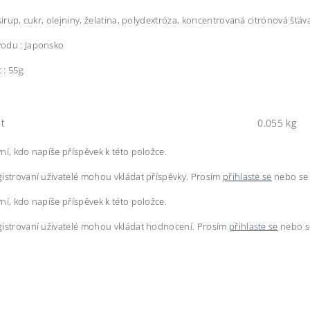
 sirup, cukr, olejniny, želatina, polydextróza, koncentrovaná citrónová šťáv
odu : Japonsko
 : 55g
t
0.055 kg
ní, kdo napíše příspěvek k této položce.
istrovaní uživatelé mohou vkládat příspěvky. Prosím
přihlaste se
nebo s
ní, kdo napíše příspěvek k této položce.
istrovaní uživatelé mohou vkládat hodnocení. Prosím
přihlaste se
nebo 