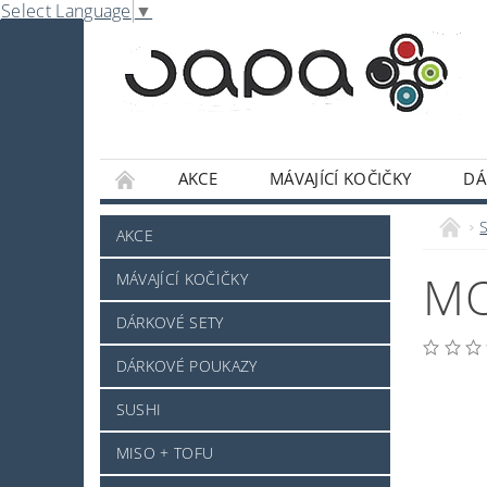
Select Language
▼
AKCE
MÁVAJÍCÍ KOČIČKY
DÁ
NABE
OMÁČKY A DOCHUCOVADLA
S
AKCE
SLADKOSTI A POCHUTINY
SAKE A JINÝ 
MO
MÁVAJÍCÍ KOČIČKY
JAPONSKÉ NÁDOBÍ
KOSMETIKA
O
DÁRKOVÉ SETY
PRO ZVÍŘÁTKA - NOVINKA
MRAŽENÉ ZB
DÁRKOVÉ POUKAZY
NAPIŠTE NÁM
KONTAKTY
DOPRAV
SUSHI
MISO + TOFU