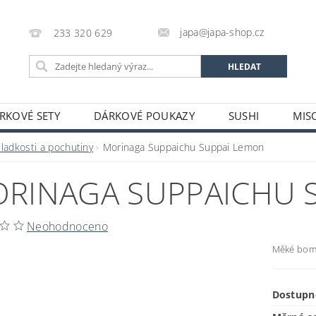
japa@japa-shop.cz
233 320 629
RKOVÉ SETY
DÁRKOVÉ POUKAZY
SUSHI
MIS
NUDLE A POLÉVKY
RÝŽE A OBILOVINY
ZELENINA
ladkosti a pochutiny
Morinaga Suppaichu Suppai Lemon
ALKOHOL
NÁPOJE
ČAJE
SUŠENÉ POTRAVINY
RINAGA SUPPAICHU 
STATNÍ
JAPONSKÉ FIGURKY
LEKCE VAŘENÍ
PR
OŽÍ
POTRAVINY S PROŠLÝM DATEM MINIMÁLNÍ TRVANLIV
Neohodnoceno
A A PLATBY
Měké bomb
Dostupn