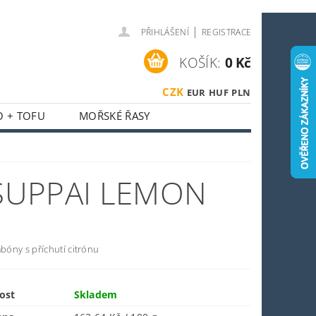
|
PŘIHLÁŠENÍ
REGISTRACE
KOŠÍK:
0 Kč
CZK
EUR
HUF
PLN
O + TOFU
MOŘSKÉ ŘASY
 + HOUBY
ASIJSKÝ KOUTEK
SUPPAI LEMON
O SPORTOVCE
OSTI
OBCHODNÍ PODMÍNKY
óny s příchutí citrónu
ost
Skladem