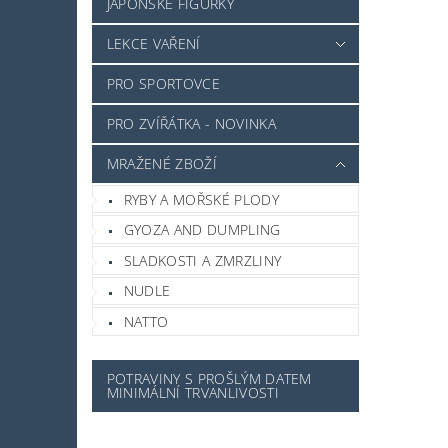
JAPONSKÉ FIGURKY
LEKCE VAŘENÍ
PRO SPORTOVCE
PRO ZVÍŘÁTKA - NOVINKA
MRAŽENÉ ZBOŽÍ
RYBY A MOŘSKÉ PLODY
GYOZA AND DUMPLING
SLADKOSTI A ZMRZLINY
NUDLE
NATTO
POTRAVINY S PROŠLÝM DATEM
MINIMÁLNÍ TRVANLIVOSTI