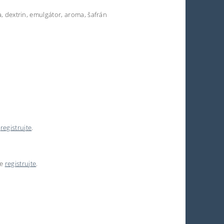
a, dextrin, emulgátor, aroma, šafrán
e
registrujte
.
se
registrujte
.