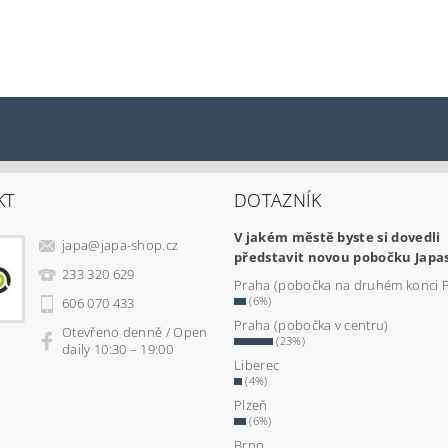
KT
DOTAZNÍK
V jakém městě byste si dovedli
japa
@
japa-shop.cz
představit novou pobočku Japa
233 320 629
Praha (pobočka na druhém konci 
(6%)
606 070 433
Praha (pobočka v centru)
Otevřeno denně / Open
(23%)
daily 10:30 – 19:00
Liberec
(4%)
Plzeň
(6%)
Brno