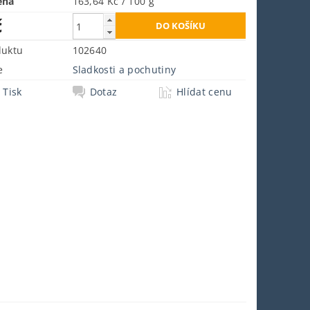
ena
163,64 Kč / 100 g
č
duktu
102640
e
Sladkosti a pochutiny
Tisk
Dotaz
Hlídat cenu