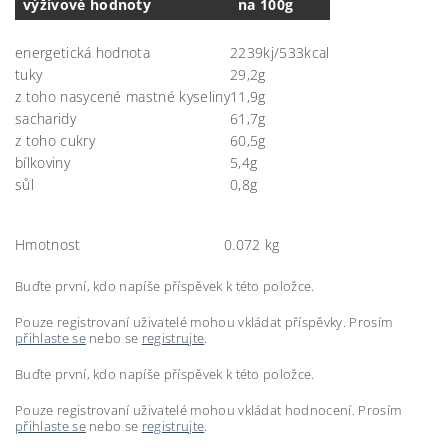
výživové hodnoty
na 100g
energetická hodnota
2239kj/533kcal
tuky
29,2g
z toho nasycené mastné kyseliny
11,9g
sacharidy
61,7g
z toho cukry
60,5g
bílkoviny
5,4g
sůl
0,8g
Hmotnost
0.072 kg
Buďte první, kdo napíše příspěvek k této položce.
Pouze registrovaní uživatelé mohou vkládat příspěvky. Prosím
přihlaste se
nebo se
registrujte
.
Buďte první, kdo napíše příspěvek k této položce.
Pouze registrovaní uživatelé mohou vkládat hodnocení. Prosím
přihlaste se
nebo se
registrujte
.