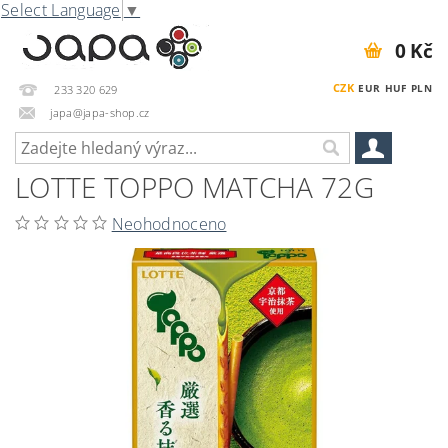
Select Language
▼
0 Kč
CZK
EUR
HUF
PLN
233 320 629
japa@japa-shop.cz
LOTTE TOPPO MATCHA 72G
Neohodnoceno