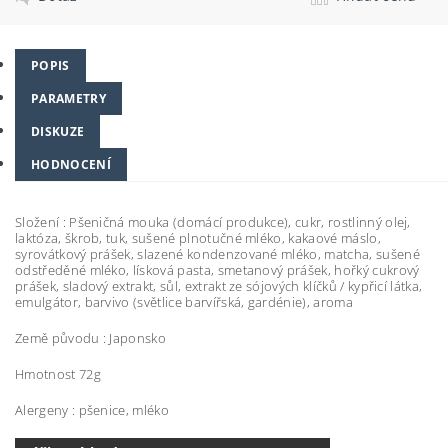
POPIS
PARAMETRY
DISKUZE
HODNOCENÍ
Složení :
Pšeničná mouka (domácí produkce), cukr, rostlinný olej,
laktóza, škrob, tuk, sušené plnotučné mléko, kakaové máslo,
syrovátkový prášek, slazené kondenzované mléko, matcha, sušené
odstředěné mléko, lísková pasta, smetanový prášek, hořký cukrový
prášek, sladový extrakt, sůl, extrakt ze sójových klíčků / kypřicí látka,
emulgátor, barvivo (světlice barvířská, gardénie), aroma
Země původu : Japonsko
Hmotnost 72g
Alergeny : pšenice, mléko