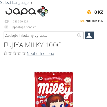
Select Language
▼
0 Kč
CZK
EUR
HUF
PLN
233 320 629
japa@japa-shop.cz
FUJIYA MILKY 100G
Neohodnoceno