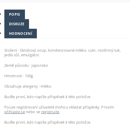
POPIS
DISKUZE
HODNOCENÍ
Složení : škrobový sirup, kondenzované mléko, cukr, rostlinný tuk,
jedlá sůl, emulgátor.
Země původu : Japonsko
Hmotnost : 100g
Obsahuje alergeny : mléko
Buďte první, kdo napíše příspěvek k této položce.
Pouze registrovaní uživatelé mohou vkládat příspěvky. Prosím
přihlaste se
nebo se
registrujte
.
Buďte první, kdo napíše příspěvek k této položce.