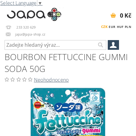
Select Language
▼
0 Kč
CZK
EUR
HUF
PLN
233 320 629
japa@japa-shop.cz
BOURBON FETTUCCINE GUMMI
SODA 50G
Neohodnoceno