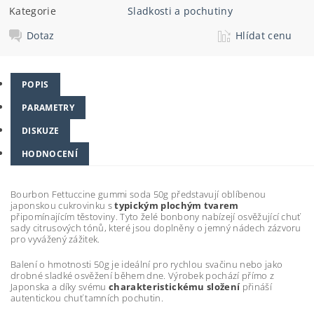
Kategorie
Sladkosti a pochutiny
Dotaz
Hlídat cenu
POPIS
PARAMETRY
DISKUZE
HODNOCENÍ
Bourbon Fettuccine gummi soda 50g představují oblíbenou
japonskou cukrovinku s
typickým plochým tvarem
připomínajícím těstoviny. Tyto želé bonbony nabízejí osvěžující chuť
sady citrusových tónů, které jsou doplněny o jemný nádech zázvoru
pro vyvážený zážitek.
Balení o hmotnosti 50g je ideální pro rychlou svačinu nebo jako
drobné sladké osvěžení během dne. Výrobek pochází přímo z
Japonska a díky svému
charakteristickému složení
přináší
autentickou chuť tamních pochutin.