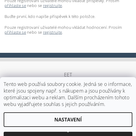
Pouze registrovaní uživatelé mohou vkládat příspěvky. Prosím
přihlaste se
nebo se
registrujte
.
Buďte první, kdo napíše příspěvek k této položce.
Pouze registrovaní uživatelé mohou vkládat hodnocení. Prosím
přihlaste se
nebo se
registrujte
.
EET
Tento web používá soubory cookie. Jedná se o informace,
které jsou spojeny např. s nákupem a jsou používány k
optimalizaci webu a reklam. Dalším procházením tohoto
Upravit nastavení cookies
2026 ©
Japa Foods s.r.o.
, všechna práva vyhrazena
webu vyjadřujete souhlas s jejich používáním.
Vytvořil Shoptet
NASTAVENÍ