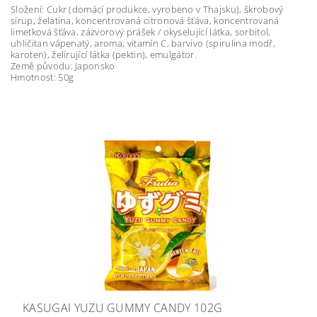
Složení: Cukr (domácí produkce, vyrobeno v Thajsku), škrobový
sirup, želatina, koncentrovaná citronová šťáva, koncentrovaná
limetková šťáva, zázvorový prášek / okyselující látka, sorbitol,
uhličitan vápenatý, aroma, vitamín C, barvivo (spirulina modř,
karoten), želírující látka (pektin), emulgátor.
Země původu: Japonsko
Hmotnost: 50g
KASUGAI YUZU GUMMY CANDY 102G