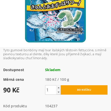
Tyto gumové bonbóny mají tvar italských těstovin fettuccine, s mírně
pevnou texturou al dente, díky které jsou příjemně žvýkací, a mají
sladkokyselou chuť limonády.
Dostupnost
Skladem
Měrná cena
180 Kč / 100 g
90 Kč
Kód produktu
104237