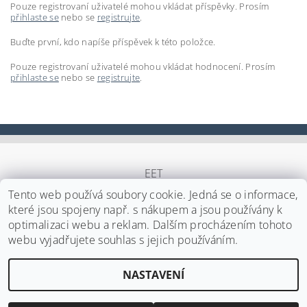
Pouze registrovaní uživatelé mohou vkládat příspěvky. Prosím
přihlaste se
nebo se
registrujte
.
Buďte první, kdo napíše příspěvek k této položce.
Pouze registrovaní uživatelé mohou vkládat hodnocení. Prosím
přihlaste se
nebo se
registrujte
.
EET
Tento web používá soubory cookie. Jedná se o informace,
které jsou spojeny např. s nákupem a jsou používány k
optimalizaci webu a reklam. Dalším procházením tohoto
Upravit nastavení cookies
2026 ©
Japa Foods s.r.o.
, všechna práva vyhrazena
webu vyjadřujete souhlas s jejich používáním.
Vytvořil Shoptet
NASTAVENÍ