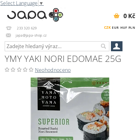
Select Language
▼
0 Kč
CZK
EUR
HUF
PLN
233 320 629
japa@japa-shop.cz
YMY YAKI NORI EDOMAE 25G
Neohodnoceno