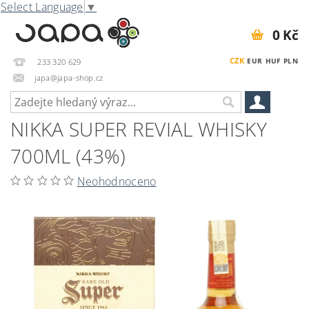
Select Language
▼
0 Kč
CZK
EUR
HUF
PLN
233 320 629
japa@japa-shop.cz
NIKKA SUPER REVIAL WHISKY
700ML (43%)
Neohodnoceno