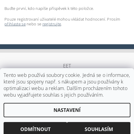
Buďte první, kdo napíše příspěvek k této položce.
Pouze registrovaní uživatelé mohou vkládat hodnocení. Prosím
přihlaste se
nebo se
registrujte
.
EET
Tento web používá soubory cookie. Jedná se o informace,
které jsou spojeny např. s nákupem a jsou používány k
optimalizaci webu a reklam. Dalším procházením tohoto
Upravit nastavení cookies
2026 ©
Japa Foods s.r.o.
, všechna práva vyhrazena
webu vyjadřujete souhlas s jejich používáním.
Vytvořil Shoptet
NASTAVENÍ
ODMÍTNOUT
SOUHLASÍM